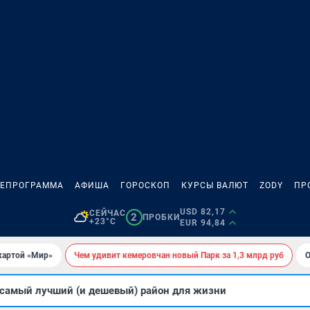
ЛЕПРОГРАММА
АФИША
ГОРОСКОП
КУРСЫ ВАЛЮТ
ZODY
ПР
USD 82,17
СЕЙЧАС
2
ПРОБКИ
+23°C
EUR 94,84
картой «Мир»
Чем удивит кемеровчан новый Парк за 1,3 млрд руб
О
 самый лучший (и дешевый) район для жизни