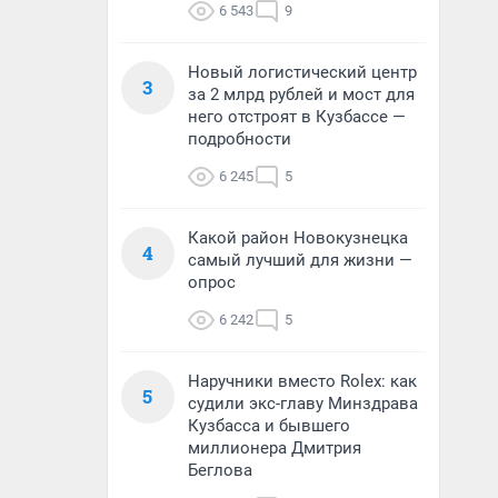
6 543
9
Новый логистический центр
3
за 2 млрд рублей и мост для
него отстроят в Кузбассе —
подробности
6 245
5
Какой район Новокузнецка
4
самый лучший для жизни —
опрос
6 242
5
Наручники вместо Rolex: как
5
судили экс-главу Минздрава
Кузбасса и бывшего
миллионера Дмитрия
Беглова