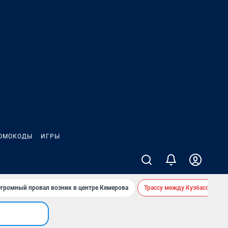
ОМОКОДЫ
ИГРЫ
громный провал возник в центре Кемерова
Трассу между Кузбассом и 