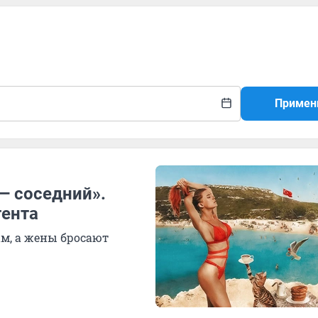
Примен
— соседний».
гента
м, а жены бросают