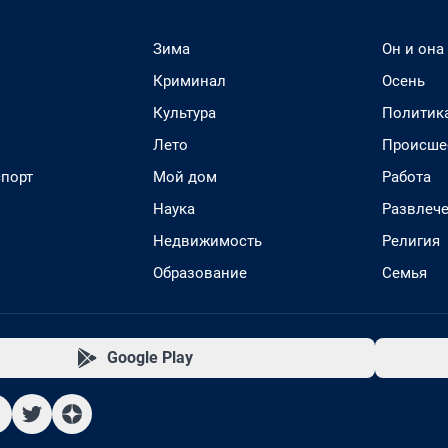
Зима
Он и она
Криминал
Осень
Культура
Политик
Лето
Происше
спорт
Мой дом
Работа
Наука
Развлеч
Недвижимость
Религия
Образование
Семья
Google Play