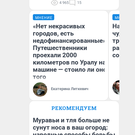
4 965
15
МНЕНИЕ
МНЕНИЕ
«Нет некрасивых
Наслед
городов, есть
чудом 
недофинансированные».
трансп
Путешественники
разнес
проехали 2000
советс
километров по Уралу на
машине — стоило ли оно
того
Ол
Бл
Екатерина Литкевич
вл
би
РЕКОМЕНДУЕМ
Муравьи и тля больше не
сунут носа в ваш огород:
народные способы борьбы