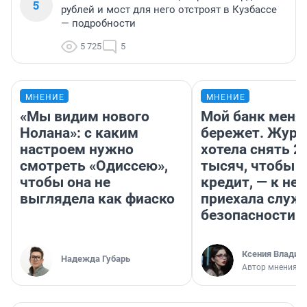
5
рублей и мост для него отстроят в Кузбассе
— подробности
5 725
5
МНЕНИЕ
МНЕНИЕ
«Мы видим нового
Мой банк меня
Нолана»: с каким
бережет. Журн
настроем нужно
хотела снять 2
смотреть «Одиссею»,
тысяч, чтобы п
чтобы она не
кредит, — к не
выглядела как фиаско
приехала служ
безопасности
Ксения Владим
Надежда Губарь
Автор мнения