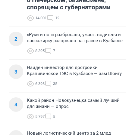
о Печерском, бизнесмене,
спорящем с губернаторами
14 001
12
«Руки и ноги разбросало, ужас»: водителя и
2
пассажирку разорвало на трассе в Кузбассе
8 395
7
Найден инвестор для достройки
3
Крапивинской ГЭС в Кузбассе — зам Шойгу
6 398
35
Какой район Новокузнецка самый лучший
4
для жизни — опрос
5 797
5
Новый логистический центр за 2 млрд