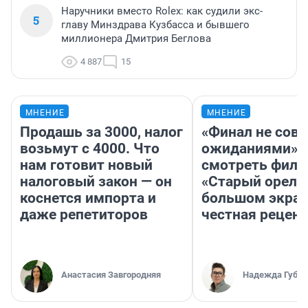
Наручники вместо Rolex: как судили экс-
5
главу Минздрава Кузбасса и бывшего
миллионера Дмитрия Беглова
4 887
15
МНЕНИЕ
МНЕНИЕ
Продашь за 3000, налог
«Финал не совп
возьмут с 4000. Что
ожиданиями»: 
нам готовит новый
смотреть фил
налоговый закон — он
«Старый орел» 
коснется импорта и
большом экран
даже репетиторов
честная рецен
Анастасия Завгородняя
Надежда Губар