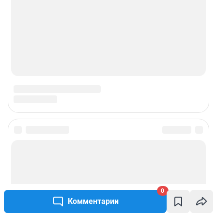
Наши награды
Наши вакансии
Техподдержка
Предвыборная агитация
Все города сети
Мобильное приложение
Google Play
App Store
0
Мы в соцсетях
Комментарии