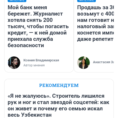
МНЕНИЕ
МНЕНИЕ
Мой банк меня
Продашь за 300
бережет. Журналист
возьмут с 4000
хотела снять 200
нам готовит н
тысяч, чтобы погасить
налоговый зако
кредит, — к ней домой
коснется импор
приехала служба
даже репетито
безопасности
Ксения Владимирская
Анастасия Зав
Автор мнения
РЕКОМЕНДУЕМ
«Я не жалуюсь». Строитель лишился
рук и ног и стал звездой соцсетей: как
он живет и почему его семью искал
весь Узбекистан