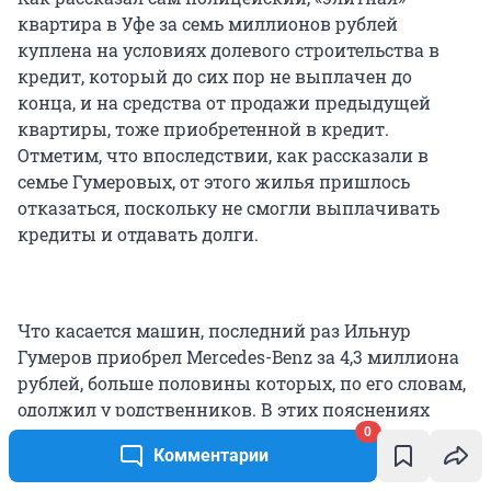
квартира в Уфе за семь миллионов рублей
куплена на условиях долевого строительства в
кредит, который до сих пор не выплачен до
конца, и на средства от продажи предыдущей
квартиры, тоже приобретенной в кредит.
Отметим, что впоследствии, как рассказали в
семье Гумеровых, от этого жилья пришлось
отказаться, поскольку не смогли выплачивать
кредиты и отдавать долги.
Что касается машин, последний раз Ильнур
Гумеров приобрел Mercedes-Benz за 4,3 миллиона
рублей, больше половины которых, по его словам,
одолжил у родственников. В этих пояснениях
нашли подтверждение и слова его знакомых о
0
Комментарии
любви к машинам: он покупал новую, продавая
предыдущую.