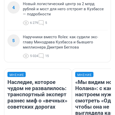
Новый логистический центр за 2 млрд
4
рублей и мост для него отстроят в Кузбассе
— подробности
6 279
5
Наручники вместо Rolex: как судили экс-
5
главу Минздрава Кузбасса и бывшего
миллионера Дмитрия Беглова
5 024
15
МНЕНИЕ
МНЕНИЕ
Наследие, которое
«Мы видим нов
чудом не развалилось:
Нолана»: с как
транспортный эксперт
настроем нужн
разнес миф о «вечных»
смотреть «Оди
советских дорогах
чтобы она не
выглядела как