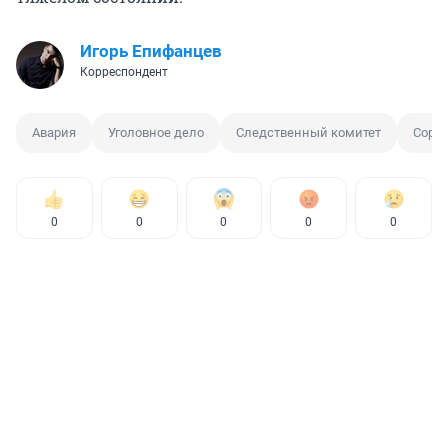
Игорь Епифанцев
Корреспондент
Авария
Уголовное дело
Следственный комитет
Соре
0
0
0
0
0