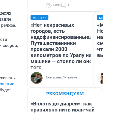
4 838
15
целях —
МНЕНИЕ
МНЕНИ
дание
«Нет некрасивых
«Мы в
 релизе.
городов, есть
Нолан
недофинансированные».
настр
асти
Путешественники
смотр
 скорой,
проехали 2000
чтобы
километров по Уралу на
выгля
машине — стоило ли оно
того
реселены
Екатерина Литкевич
ешение
будет
РЕКОМЕНДУЕМ
«Вплоть до диареи»: как
правильно пить иван-чай