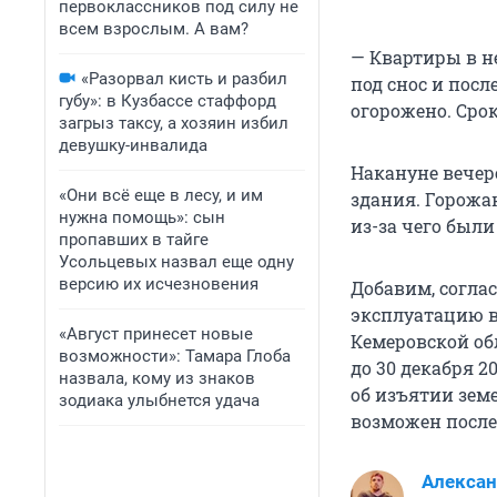
первоклассников под силу не
всем взрослым. А вам?
— Квартиры в н
«Разорвал кисть и разбил
под снос и пос
губу»: в Кузбассе стаффорд
огорожено. Срок
загрыз таксу, а хозяин избил
девушку-инвалида
Накануне вечер
«Они всё еще в лесу, и им
здания. Горожа
нужна помощь»: сын
из-за чего был
пропавших в тайге
Усольцевых назвал еще одну
версию их исчезновения
Добавим, согла
эксплуатацию в
«Август принесет новые
Кемеровской об
возможности»: Тамара Глоба
до 30 декабря 2
назвала, кому из знаков
об изъятии зем
зодиака улыбнется удача
возможен после
Алексан