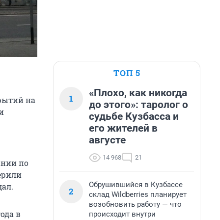
ТОП 5
«Плохо, как никогда
1
рытий на
до этого»: таролог о
и
судьбе Кузбасса и
его жителей в
августе
14 968
21
ании по
верили
Обрушившийся в Кузбассе
дал.
2
склад Wildberries планирует
возобновить работу — что
ода в
происходит внутри