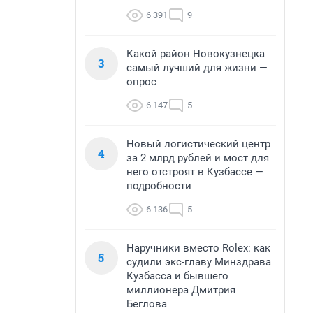
6 391
9
Какой район Новокузнецка
3
самый лучший для жизни —
опрос
6 147
5
Новый логистический центр
4
за 2 млрд рублей и мост для
него отстроят в Кузбассе —
подробности
6 136
5
Наручники вместо Rolex: как
5
судили экс-главу Минздрава
Кузбасса и бывшего
миллионера Дмитрия
Беглова