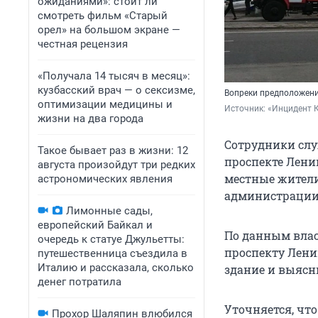
ожиданиями»: стоит ли
смотреть фильм «Старый
орел» на большом экране —
честная рецензия
«Получала 14 тысяч в месяц»:
кузбасский врач — о сексизме,
Вопреки предположени
оптимизации медицины и
Источник: 
«Инцидент К
жизни на два города
Сотрудники слу
Такое бывает раз в жизни: 12
проспекте Лени
августа произойдут три редких
местные жители
астрономических явления
администрации 
Лимонные сады,
европейский Байкал и
По данным влас
очередь к статуе Джульетты:
проспекту Ленин
путешественница съездила в
Италию и рассказала, сколько
здание и выясни
денег потратила
Уточняется, что
Прохор Шаляпин влюбился