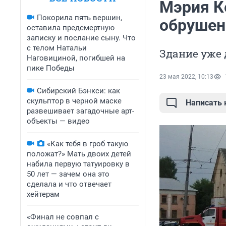
Мэрия К
Покорила пять вершин,
обрушен
оставила предсмертную
записку и послание сыну. Что
с телом Натальи
Здание уже
Наговициной, погибшей на
пике Победы
23 мая 2022, 10:13
Сибирский Бэнкси: как
скульптор в черной маске
Написать
развешивает загадочные арт-
объекты — видео
«Как тебя в гроб такую
положат?» Мать двоих детей
набила первую татуировку в
50 лет — зачем она это
сделала и что отвечает
хейтерам
«Финал не совпал с