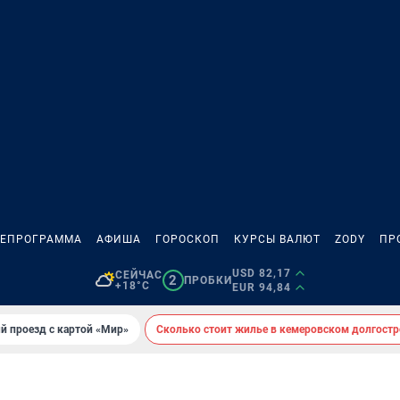
ЛЕПРОГРАММА
АФИША
ГОРОСКОП
КУРСЫ ВАЛЮТ
ZODY
ПР
USD 82,17
СЕЙЧАС
2
ПРОБКИ
+18°C
EUR 94,84
й проезд с картой «Мир»
Сколько стоит жилье в кемеровском долгостр