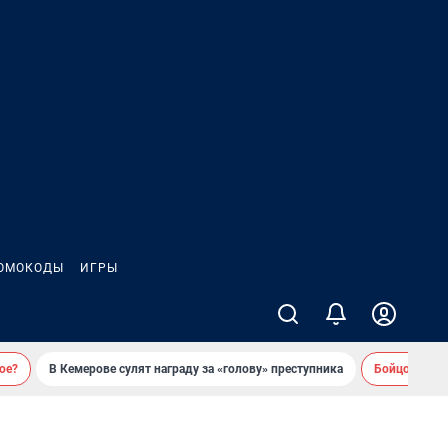
ОМОКОДЫ
ИГРЫ
ое?
В Кемерове сулят награду за «голову» преступника
Бойцовский 