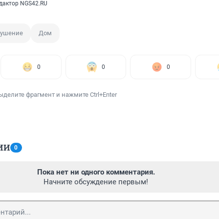
дактор NGS42.RU
рушение
Дом
0
0
0
ыделите фрагмент и нажмите Ctrl+Enter
ИИ
0
Пока нет ни одного комментария.
Начните обсуждение первым!