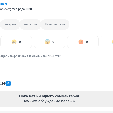
нко
ор evergreen-редакции
Авария
Анталья
Путешествие
0
0
0
ыделите фрагмент и нажмите Ctrl+Enter
ИИ
0
Пока нет ни одного комментария.
Начните обсуждение первым!