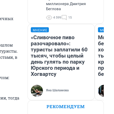
миллионера Дмитрия
Беглова
4 599
15
личных
МНЕНИЕ
МНЕНИ
«Сливочное пиво
Мой б
разочаровало»:
береж
рошлом
туристы заплатили 60
хотел
туристы.
тысяч, чтобы целый
тысяч
стами, в
день гулять по парку
креди
Юрского периода и
приех
Хогвартсу
безоп
усом:
Яна Шаламова
ии, тогда
РЕКОМЕНДУЕМ