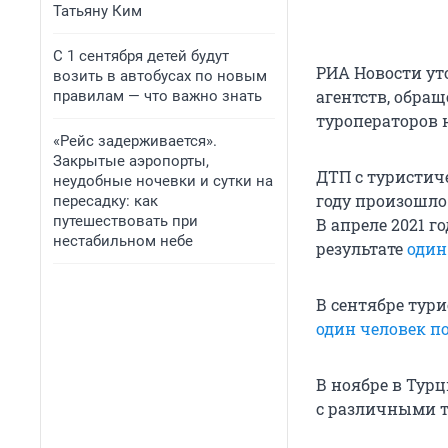
Татьяну Ким
С 1 сентября детей будут
РИА Новости уто
возить в автобусах по новым
агентств, обра
правилам — что важно знать
туроператоров 
«Рейс задерживается».
Закрытые аэропорты,
ДТП с туристич
неудобные ночевки и сутки на
году произошло
пересадку: как
путешествовать при
В апреле 2021 г
нестабильном небе
результате
один
В сентябре тури
один человек по
В ноябре в Турц
с различными 