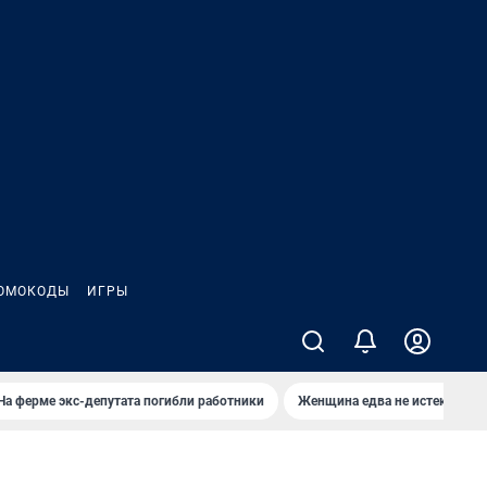
ОМОКОДЫ
ИГРЫ
На ферме экс-депутата погибли работники
Женщина едва не истекла кро