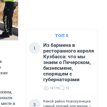
ТОП 5
Из бармена в
1
ресторанного короля
Кузбасса: что мы
в
знаем о Печерском,
о
бизнесмене,
ские
спорящем с
губернаторами
14 173
12
ением,
ыехали
Какой район Новокузнецка
месте и
2
самый лучший для жизни —