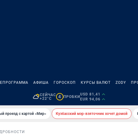
ЛЕПРОГРАММА
АФИША
ГОРОСКОП
КУРСЫ ВАЛЮТ
ZODY
ПР
USD 81,41
СЕЙЧАС
4
ПРОБКИ
+22°C
EUR 94,06
ый проезд с картой «Мир»
Кузбасский мэр-взяточник хочет домой
ДРОБНОСТИ