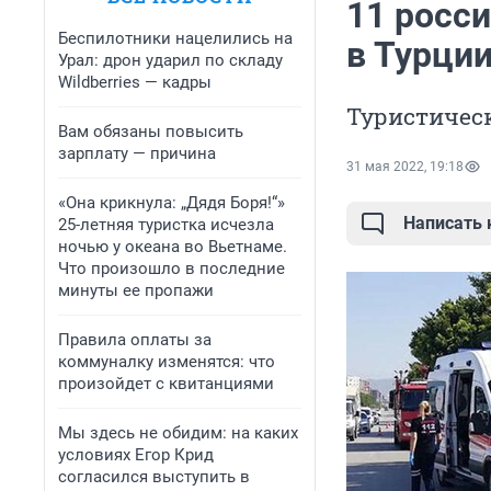
11 росс
Беспилотники нацелились на
в Турци
Урал: дрон ударил по складу
Wildberries — кадры
Туристическ
Вам обязаны повысить
зарплату — причина
31 мая 2022, 19:18
«Она крикнула: „Дядя Боря!“»
Написать
25-летняя туристка исчезла
ночью у океана во Вьетнаме.
Что произошло в последние
минуты ее пропажи
Правила оплаты за
коммуналку изменятся: что
произойдет с квитанциями
Мы здесь не обидим: на каких
условиях Егор Крид
согласился выступить в