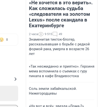
«Не хочется в это верить».
Как сложилась судьба
«следователя на золотом
Lexus» после скандала в
Екатеринбурге
2 часа
9 515
49
Знаменитая тикток-блогер,
0
рассказывавшая о борьбе с редкой
формой рака, умерла в возрасте 26
лет
«Так неожиданно и приятно». Героиня
мема вспомнила о съемках с гуру
пикапа в кафе Владивостока
Соль земли забайкальской.
Нижегородцевы
«Ну вот и всё»: звезда «Дома-2»