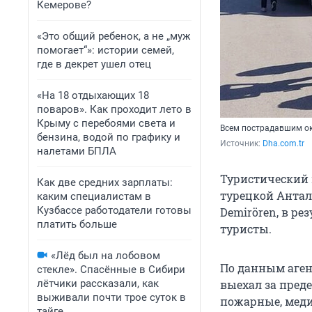
Кемерове?
«Это общий ребенок, а не „муж
помогает“»: истории семей,
где в декрет ушел отец
«На 18 отдыхающих 18
поваров». Как проходит лето в
Крыму с перебоями света и
Всем пострадавшим ок
бензина, водой по графику и
Источник: 
Dha.com.tr
налетами БПЛА
Туристический 
Как две средних зарплаты:
турецкой Анталь
каким специалистам в
Кузбассе работодатели готовы
Demirören, в ре
платить больше
туристы.
«Лёд был на лобовом
По данным аген
стекле». Спасённые в Сибири
лётчики рассказали, как
выехал за преде
выживали почти трое суток в
пожарные, меди
тайге