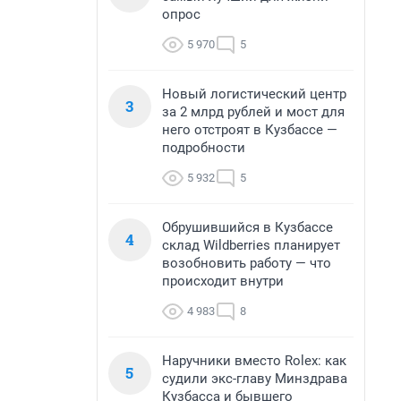
опрос
5 970
5
Новый логистический центр
3
за 2 млрд рублей и мост для
него отстроят в Кузбассе —
подробности
5 932
5
Обрушившийся в Кузбассе
4
склад Wildberries планирует
возобновить работу — что
происходит внутри
4 983
8
Наручники вместо Rolex: как
5
судили экс-главу Минздрава
Кузбасса и бывшего