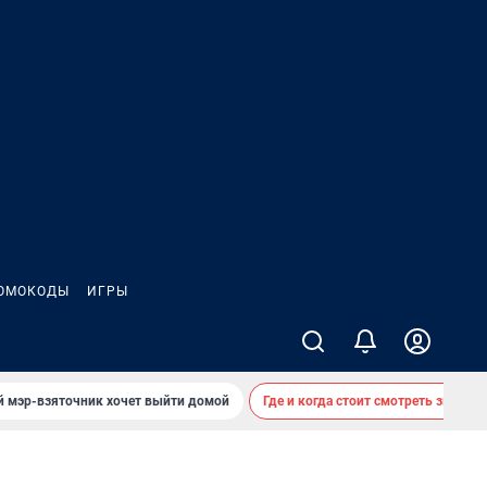
ОМОКОДЫ
ИГРЫ
й мэр-взяточник хочет выйти домой
Где и когда стоит смотреть звездоп