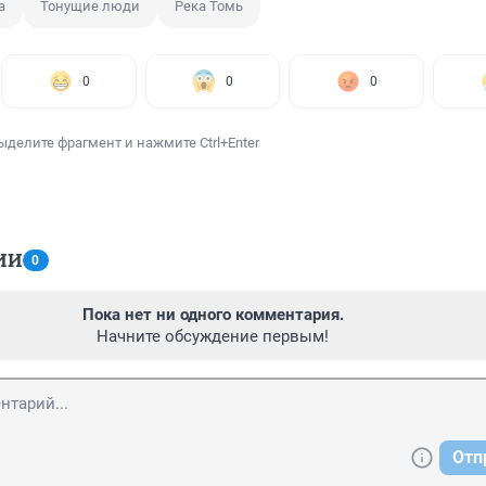
а
Тонущие люди
Река Томь
0
0
0
ыделите фрагмент и нажмите Ctrl+Enter
ИИ
0
Пока нет ни одного комментария.
Начните обсуждение первым!
Отп