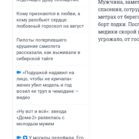
Мужчина, замет
спасения, сотру
Кому признаются в любви, а
метрах от берег
кому разобьют сердце:
борт лодки. Пос
любовный гороскоп на август
медики скорой 
угрожало, от г
Пилоты потерпевшего
крушение самолета
рассказали, как выживали в
сибирской тайге
«Подушкой надавил на
лицо, чтобы не кричала»:
жених убил модель и год
возил ее труп в чемодане —
видео
«Ну вот и всё»: звезда
«Дома-2» развелась с
молодым мужем
У могилы педофила. Его