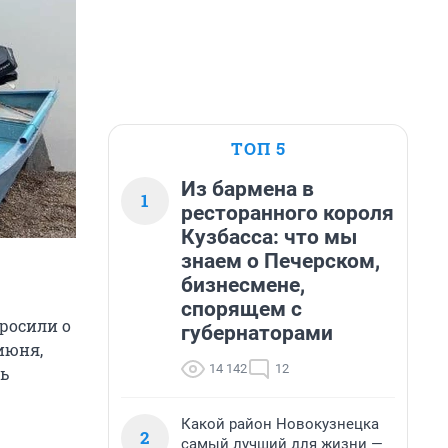
ТОП 5
Из бармена в
1
ресторанного короля
Кузбасса: что мы
знаем о Печерском,
бизнесмене,
спорящем с
росили о
губернаторами
июня,
14 142
12
ь
Какой район Новокузнецка
2
самый лучший для жизни —