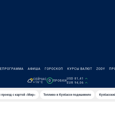
ЛЕПРОГРАММА
АФИША
ГОРОСКОП
КУРСЫ ВАЛЮТ
ZODY
ПР
USD 81,41
СЕЙЧАС
0
ПРОБКИ
+16°C
EUR 94,06
 проезд с картой «Мир»
Топливо в Кузбассе подешевело
Кузбасски