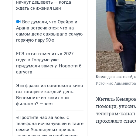
начнут дешеветь — когда
ждать снижения цен
Все думали, что Орейро и
Арана встречаются: что на
самом деле связывало самую
горячую пару 90-х
ЕГЭ хотят отменить к 2027
году: в Госдуме уже
придумали замену. Новости 6
августа
Команда спасателей,
Источник: 
Администра
Эти фразы из советского кино
вы говорите каждый день.
Вспомните из каких они
Житель Кемеров
фильмов? — тест
помощи, уносим
телеграм-канал
«Простите нас за всё». С
прохожего спас
телефона исчезнувшей в тайге
семьи Усольцевых пришло
леденящее душу сообщение