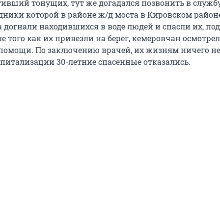
ивший тонущих, тут же догадался позвонить в служб
дники которой в районе ж/д моста в Кировском районе
а догнали находившихся в воде людей и спасли их, по
ле того как их привезли на берег, кемеровчан осмотре
помощи. По заключению врачей, их жизням ничего н
оспитализации 30-летние спасенные отказались.