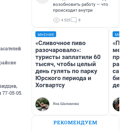
возобновить работу — что
происходит внутри
4 525
8
МНЕНИЕ
МНЕНИ
«Сливочное пиво
«Поку
пасателей
разочаровало»:
мешке
туристы заплатили 60
предп
районе
тысяч, чтобы целый
расска
день гулять по парку
самом
Юрского периода и
бизне
Хогвартсу
дешев
видцев,
77-05-05.
Яна Шаламова
РЕКОМЕНДУЕМ