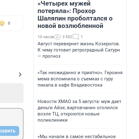
«Четырех мужей
потеряла»: Прохор
Шаляпин проболтался о
0
новой возлюбленной
10 часов
3 552
1
Август перевернет жизнь Козерогов.
К чему готовит ретроградный Сатурн
— прогноз
«Так неожиданно и приятно». Героиня
мема вспомнила о съемках с гуру
пикапа в кафе Владивостока
Новости ХМАО за 5 августа: муж дает
деньги Айзе, вартовчанин оголился
возле ТЦ, откроются новые
поликлиники
равить
«Мы начали в самое нестабильное