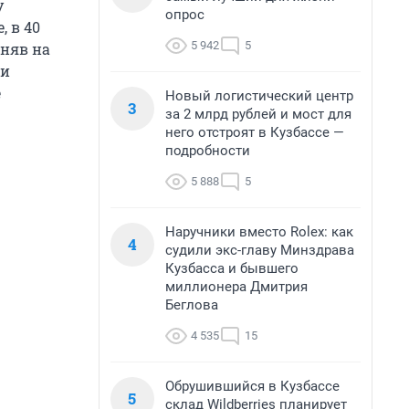
у
опрос
, в 40
5 942
5
дняв на
ли
е
Новый логистический центр
3
за 2 млрд рублей и мост для
него отстроят в Кузбассе —
подробности
5 888
5
Наручники вместо Rolex: как
4
судили экс-главу Минздрава
Кузбасса и бывшего
миллионера Дмитрия
Беглова
4 535
15
Обрушившийся в Кузбассе
5
склад Wildberries планирует