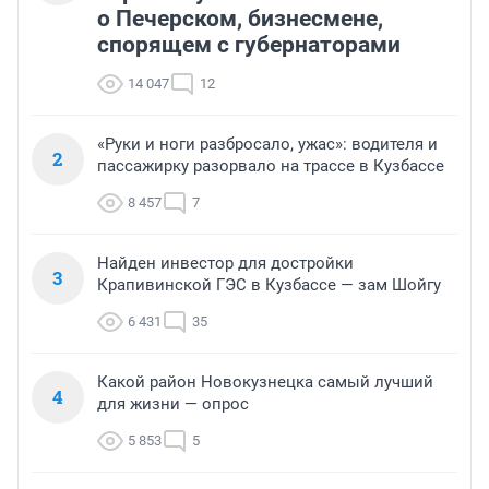
о Печерском, бизнесмене,
спорящем с губернаторами
14 047
12
«Руки и ноги разбросало, ужас»: водителя и
2
пассажирку разорвало на трассе в Кузбассе
8 457
7
Найден инвестор для достройки
3
Крапивинской ГЭС в Кузбассе — зам Шойгу
6 431
35
Какой район Новокузнецка самый лучший
4
для жизни — опрос
5 853
5