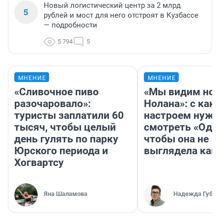
Новый логистический центр за 2 млрд
5
рублей и мост для него отстроят в Кузбассе
— подробности
5 794
5
МНЕНИЕ
МНЕНИЕ
«Сливочное пиво
«Мы видим нов
разочаровало»:
Нолана»: с как
туристы заплатили 60
настроем нужн
тысяч, чтобы целый
смотреть «Оди
день гулять по парку
чтобы она не
Юрского периода и
выглядела как
Хогвартсу
Яна Шаламова
Надежда Губар