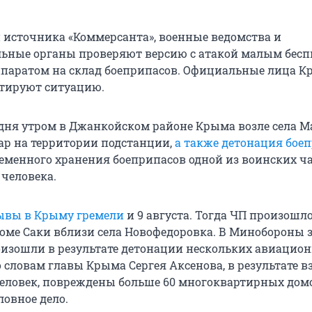
источника «Коммерсанта», военные ведомства и
льные органы проверяют версию с атакой малым бес
паратом на склад боеприпасов. Официальные лица 
тируют ситуацию.
дня утром в Джанкойском районе Крыма возле села М
р на территории подстанции,
а также детонация бое
еменного хранения боеприпасов одной из воинских ча
 человека.
ывы в Крыму гремели
и 9 августа. Тогда ЧП произошло
оме Саки вблизи села Новофедоровка. В Минобороны 
изошли в результате детонации нескольких авиацио
о словам главы Крыма Сергея Аксенова, в результате 
человек, повреждены больше 60 многоквартирных дом
ловное дело.