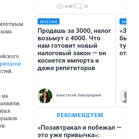
4 937
15
МНЕНИЕ
МНЕНИ
пилотным
Продашь за 3000, налог
«За н
Крыма
возьмут с 4000. Что
были 
нам готовит новый
турис
налоговый закон — он
отдых
айского
коснется импорта и
припасов
даже репетиторов
стей.
 на
Анастасия Завгородняя
заявили,
нных
РЕКОМЕНДУЕМ
взрывов
ов.
«Позавтракал и побежал —
это уже привычка»: