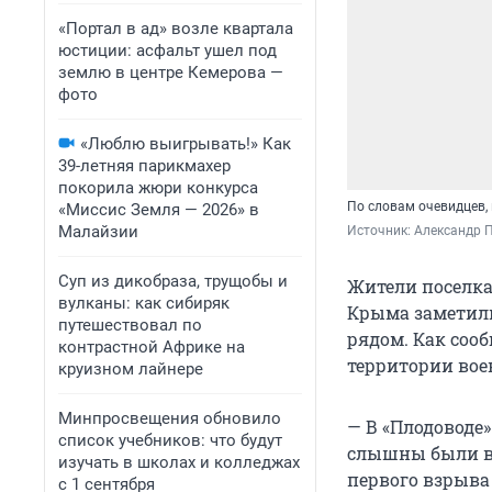
«Портал в ад» возле квартала
юстиции: асфальт ушел под
землю в центре Кемерова —
фото
«Люблю выигрывать!» Как
39-летняя парикмахер
покорила жюри конкурса
По словам очевидцев,
«Миссис Земля — 2026» в
Малайзии
Источник: 
Александр П
Суп из дикобраза, трущобы и
Жители поселка
вулканы: как сибиряк
Крыма заметили
путешествовал по
рядом. Как сооб
контрастной Африке на
территории вое
круизном лайнере
Минпросвещения обновило
— В «Плодоводе
список учебников: что будут
слышны были вз
изучать в школах и колледжах
первого взрыва
с 1 сентября