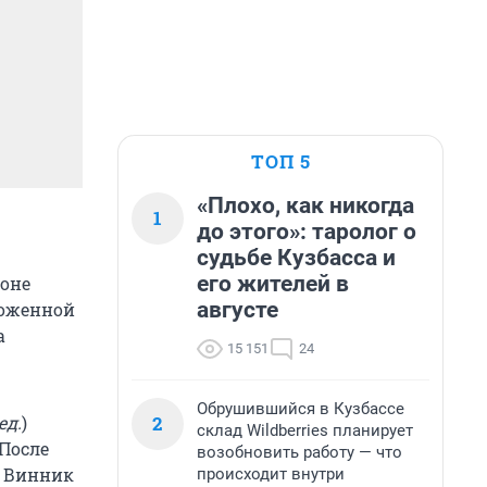
ТОП 5
«Плохо, как никогда
1
до этого»: таролог о
судьбе Кузбасса и
его жителей в
йоне
августе
ложенной
а
15 151
24
Обрушившийся в Кузбассе
2
ед.
)
склад Wildberries планирует
 После
возобновить работу — что
я Винник
происходит внутри