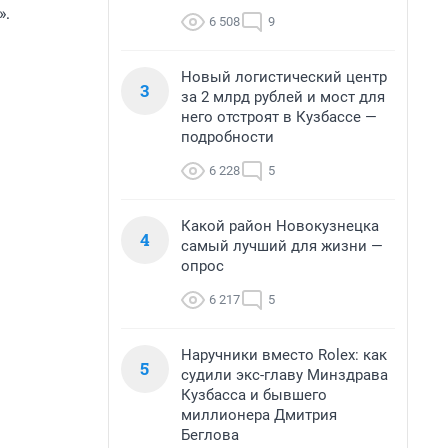
».
6 508
9
Новый логистический центр
3
за 2 млрд рублей и мост для
него отстроят в Кузбассе —
подробности
6 228
5
Какой район Новокузнецка
4
самый лучший для жизни —
опрос
6 217
5
Наручники вместо Rolex: как
5
судили экс-главу Минздрава
Кузбасса и бывшего
миллионера Дмитрия
Беглова