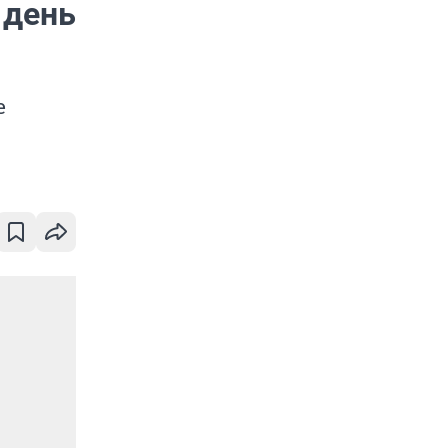
 день
е