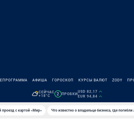
ЛЕПРОГРАММА
АФИША
ГОРОСКОП
КУРСЫ ВАЛЮТ
ZODY
ПР
USD 82,17
СЕЙЧАС
2
ПРОБКИ
+18°C
EUR 94,84
 проезд с картой «Мир»
Что известно о владельце бизнеса, где погибли