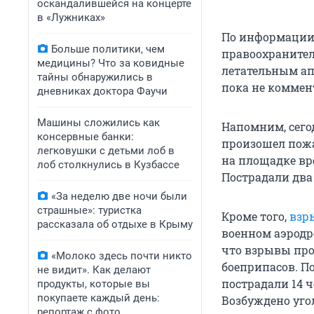
оскандалившейся на концерте
в «Лужниках»
По информации 
Больше политики, чем
правоохраните
медицины? Что за ковидные
летательным ап
тайны обнаружились в
пока не коммен
дневниках доктора Фаучи
Машины сложились как
Напомним, сего
консервные банки:
произошел пожа
легковушки с детьми лоб в
на площадке вр
лоб столкнулись в Кузбассе
Пострадали два
«За неделю две ночи были
страшные»: туристка
Кроме того,
взр
рассказала об отдыхе в Крыму
военном аэродр
что взрывы про
«Молоко здесь почти никто
боеприпасов. П
не видит». Как делают
пострадали 14 
продукты, которые вы
покупаете каждый день:
Возбуждено уго
репортаж с фото