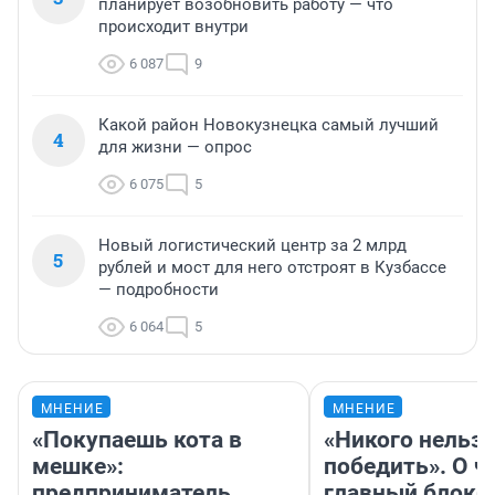
планирует возобновить работу — что
происходит внутри
6 087
9
Какой район Новокузнецка самый лучший
4
для жизни — опрос
6 075
5
Новый логистический центр за 2 млрд
5
рублей и мост для него отстроят в Кузбассе
— подробности
6 064
5
МНЕНИЕ
МНЕНИЕ
«Покупаешь кота в
«Никого нельз
мешке»:
победить». О ч
предприниматель
главный блокб