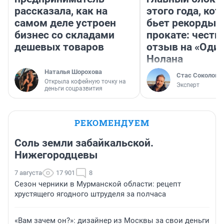
рассказала, как на
этого года, ко
самом деле устроен
бьет рекорды 
бизнес со складами
прокате: честн
дешевых товаров
отзыв на «Оди
Нолана
Наталья Шорохова
Стас Соколов
Открыла кофейную точку на
Эксперт
деньги соцразвития
РЕКОМЕНДУЕМ
Соль земли забайкальской.
Нижегородцевы
7 августа
17 901
8
Сезон черники в Мурманской области: рецепт
хрустящего ягодного штруделя за полчаса
«Вам зачем он?»: дизайнер из Москвы за свои деньги