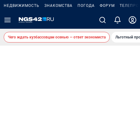
НЕДВИЖИМОСТЬ
ЗНАКОМСТВА
ПОГОДА
ФОРУМ
ТЕЛЕПРО
Чего ждать кузбассовцам осенью — ответ экономиста
Льготный про