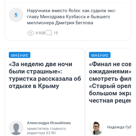
Наручники вместо Rolex: как судили экс-
5
главу Минздрава Кузбасса и бывшего
миллионера Дмитрия Беглова
4 928
15
МНЕНИЕ
МНЕНИЕ
«За неделю две ночи
«Финал не совп
были страшные»:
ожиданиями»: 
туристка рассказала об
смотреть фил
отдыхе в Крыму
«Старый орел» 
большом экран
честная рецен
Александра Исмайлова
Надежда Губар
заместитель главного
редактора 63.RU