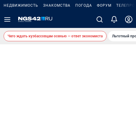
НЕДВИЖИМОСТЬ
ЗНАКОМСТВА
ПОГОДА
ФОРУМ
ТЕЛЕПРО
Чего ждать кузбассовцам осенью — ответ экономиста
Льготный про