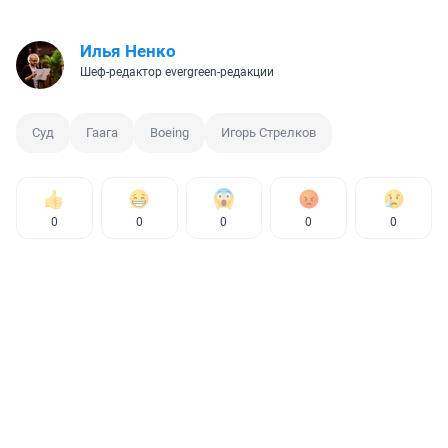
Илья Ненко
Шеф-редактор evergreen-редакции
Суд
Гаага
Boeing
Игорь Стрелков
0
0
0
0
0