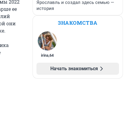
имы 2022
Ярославль и создал здесь семью —
история
арше ее
алий
ЗНАКОМСТВА
ой они
е.
Вика
е
irina
,
64
Начать знакомиться