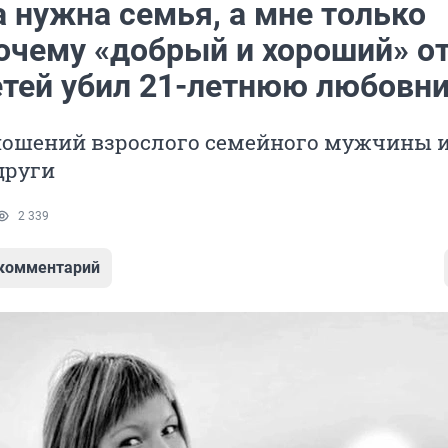
 нужна семья, а мне только
Почему «добрый и хороший» о
етей убил 21-летнюю любовн
ношений взрослого семейного мужчины и
други
2 339
 комментарий