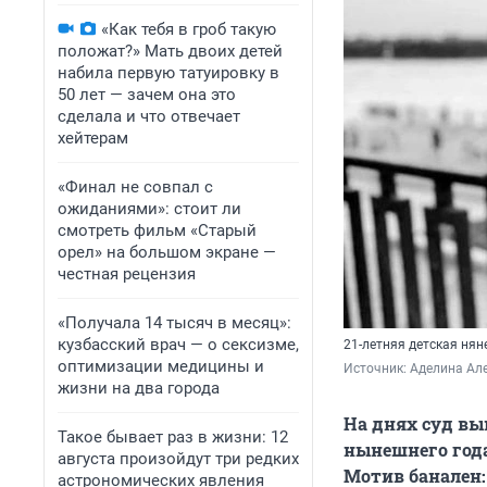
«Как тебя в гроб такую
положат?» Мать двоих детей
набила первую татуировку в
50 лет — зачем она это
сделала и что отвечает
хейтерам
«Финал не совпал с
ожиданиями»: стоит ли
смотреть фильм «Старый
орел» на большом экране —
честная рецензия
«Получала 14 тысяч в месяц»:
кузбасский врач — о сексизме,
21-летняя детская нян
оптимизации медицины и
Источник: 
Аделина Але
жизни на два города
На днях суд вы
Такое бывает раз в жизни: 12
нынешнего год
августа произойдут три редких
Мотив банален:
астрономических явления