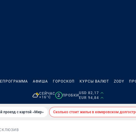
ЛЕПРОГРАММА
АФИША
ГОРОСКОП
КУРСЫ ВАЛЮТ
ZODY
ПР
USD 82,17
СЕЙЧАС
2
ПРОБКИ
+16°C
EUR 94,84
й проезд с картой «Мир»
Сколько стоит жилье в кемеровском долгостр
СКЛЮЗИВ