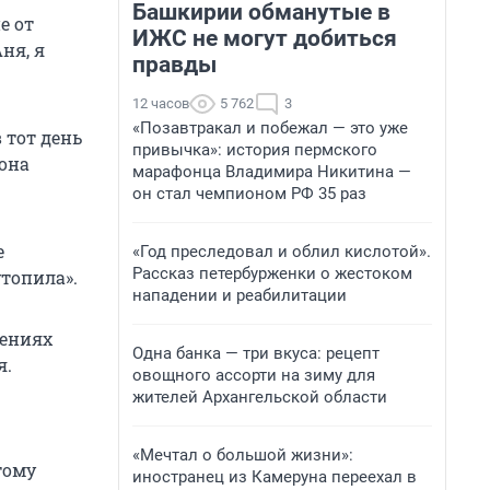
Башкирии обманутые в
е от
ИЖС не могут добиться
ня, я
правды
12 часов
5 762
3
«Позавтракал и побежал — это уже
 тот день
привычка»: история пермского
 она
марафонца Владимира Никитина —
он стал чемпионом РФ 35 раз
е
«Год преследовал и облил кислотой».
Рассказ петербурженки о жестоком
утопила».
нападении и реабилитации
щениях
Одна банка — три вкуса: рецепт
я.
овощного ассорти на зиму для
жителей Архангельской области
«Мечтал о большой жизни»:
тому
иностранец из Камеруна переехал в