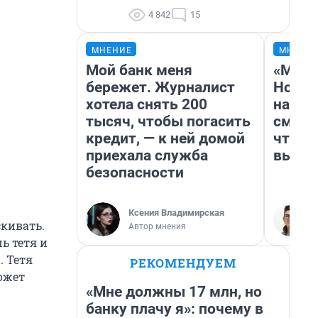
4 842
15
МНЕНИЕ
МНЕНИ
Мой банк меня
«Мы в
бережет. Журналист
Нолан
хотела снять 200
настр
тысяч, чтобы погасить
смотр
кредит, — к ней домой
чтобы
приехала служба
выгля
безопасности
Ксения Владимирская
скивать.
Автор мнения
ь тетя и
. Тетя
РЕКОМЕНДУЕМ
может
«Мне должны 17 млн, но
банку плачу я»: почему в