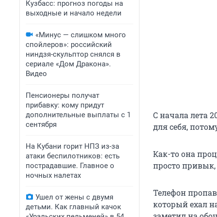
Кузбасс: прогноз погоды на
выходные и начало недели
«Минус — слишком много
спойлеров»: российский
ниндзя-скульптор снялся в
сериале «Дом Дракона».
Видео
Пенсионеры получат
прибавку: кому придут
С начала лета 2
дополнительные выплаты с 1
сентября
для себя, потом
На Кубани горит НПЗ из-за
Как-то она проц
атаки беспилотников: есть
просто привык, 
пострадавшие. Главное о
ночных налетах
Телефон пропав
Ушел от жены с двумя
который ехал на
детьми. Как главный качок
заметил на обо
«Уральских пельменей» в 54