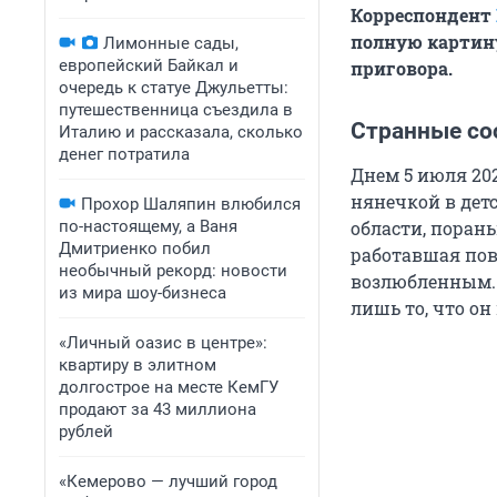
Корреспондент
п
олную картин
Лимонные сады,
европейский Байкал и
приговора.
очередь к статуе Джульетты:
путешественница съездила в
Странные с
Италию и рассказала, сколько
денег потратила
Днем 5 июля 202
нянечкой в детс
Прохор Шаляпин влюбился
по-настоящему, а Ваня
области, порань
Дмитриенко побил
работавшая пова
необычный рекорд: новости
возлюбленным. 
из мира шоу-бизнеса
лишь то, что он
«Личный оазис в центре»:
квартиру в элитном
долгострое на месте КемГУ
продают за 43 миллиона
рублей
«Кемерово — лучший город