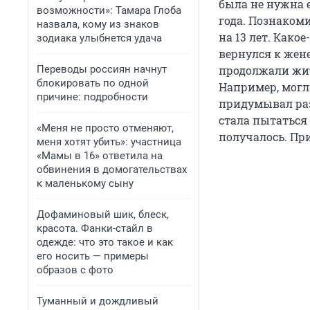
была не нужна е
возможности»: Тамара Глоба
года. Познакоми
назвала, кому из знаков
на 13 лет. Како
зодиака улыбнется удача
вернулся к жене
Переводы россиян начнут
продолжали жит
блокировать по одной
Например, могли
причине: подробности
придумывал раз
стала пытаться
«Меня не просто отменяют,
получалось. Пр
меня хотят убить»: участница
«Мамы в 16» ответила на
обвинения в домогательствах
к маленькому сыну
Дофаминовый шик, блеск,
красота. Фанки-стайл в
одежде: что это такое и как
его носить — примеры
образов с фото
Туманный и дождливый