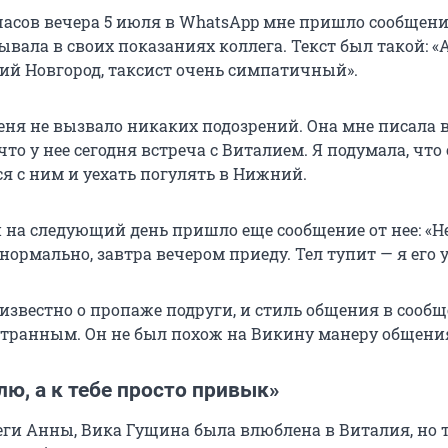
часов вечера 5 июля в WhatsApp мне пришло сообщени
ывала в своих показаниях коллега. Текст был такой: «А
ий Новгород, таксист очень симпатичный».
еня не вызвало никаких подозрений. Она мне писала в
 что у нее сегодня встреча с Виталием. Я подумала, что
я с ним и уехать погулять в Нижний.
 на следующий день пришло еще сообщение от нее: «Н
нормально, завтра вечером приеду. Тел тупит — я его 
 известно о пропаже подруги, и стиль общения в сооб
странным. Он не был похож на Викину манеру общени
ю, а к тебе просто привык»
еги Анны, Вика Гущина была влюблена в Виталия, но 