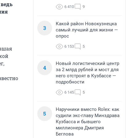
 ведь
6 410
9
ния
Какой район Новокузнецка
3
самый лучший для жизни —
опрос
6 153
5
авшая
ской
г,
Новый логистический центр
4
за 2 млрд рублей и мост для
него отстроят в Кузбассе —
звестно
подробности
6 145
5
Наручники вместо Rolex: как
5
судили экс-главу Минздрава
Кузбасса и бывшего
миллионера Дмитрия
Беглова