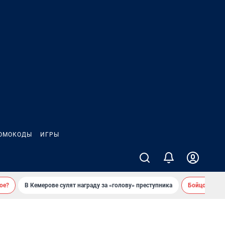
ОМОКОДЫ
ИГРЫ
ое?
В Кемерове сулят награду за «голову» преступника
Бойцовский 