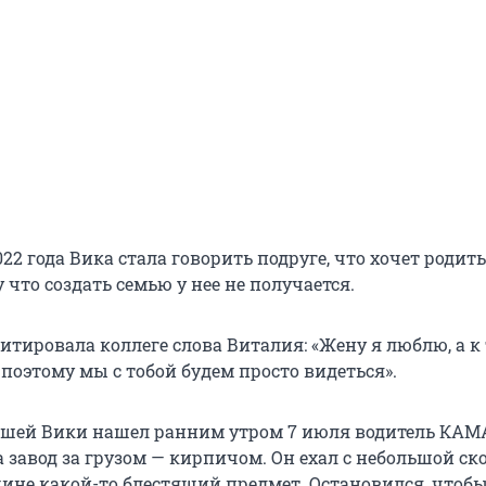
022 года Вика стала говорить подруге, что хочет родит
у что создать семью у нее не получается.
итировала коллеге слова Виталия: «Жену я люблю, а к 
поэтому мы с тобой будем просто видеться».
шей Вики нашел ранним утром 7 июля водитель КАМ
 завод за грузом — кирпичом. Он ехал с небольшой ск
чине какой-то блестящий предмет. Остановился, чтоб