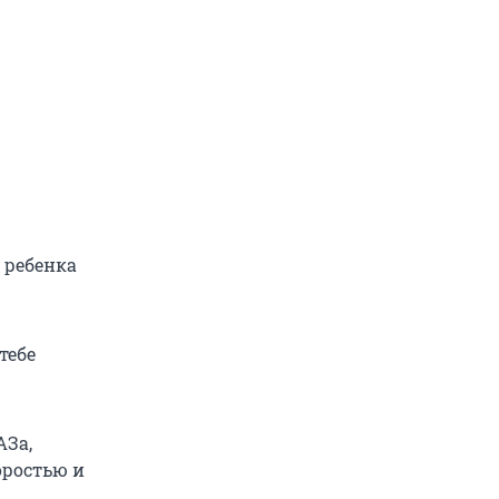
ь ребенка
тебе
АЗа,
оростью и
ы