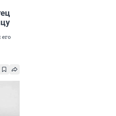
тец
ицу
 его