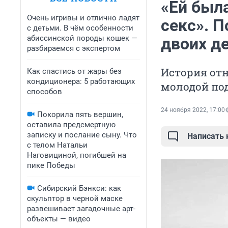
«Ей была
Очень игривы и отлично ладят
секс». 
с детьми. В чём особенности
абиссинской породы кошек —
двоих д
разбираемся с экспертом
История от
Как спастись от жары без
кондиционера: 5 работающих
молодой по
способов
24 ноября 2022, 17:00
Покорила пять вершин,
оставила предсмертную
записку и послание сыну. Что
Написать
с телом Натальи
Наговициной, погибшей на
пике Победы
Сибирский Бэнкси: как
скульптор в черной маске
развешивает загадочные арт-
объекты — видео