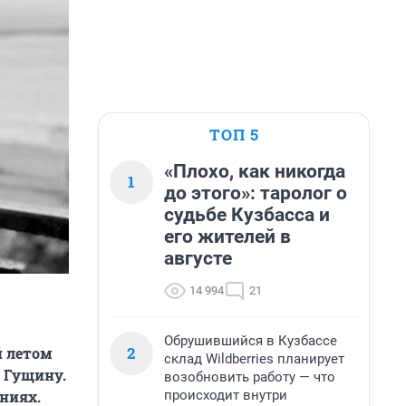
ТОП 5
«Плохо, как никогда
1
до этого»: таролог о
судьбе Кузбасса и
его жителей в
августе
14 994
21
Обрушившийся в Кузбассе
2
й летом
склад Wildberries планирует
 Гущину.
возобновить работу — что
происходит внутри
ениях.