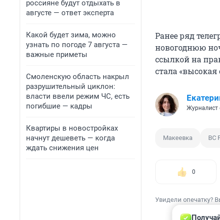
россияне будут отдыхать в
августе — ответ эксперта
Какой будет зима, можно
Ранее ряд теле
узнать по погоде 7 августа —
новогоднюю ноч
важные приметы
ссылкой на пра
стала «высокая
Смоленскую область накрыл
разрушительный циклон:
власти ввели режим ЧС, есть
Екатери
погибшие — кадры
Журналист 
Квартиры в новостройках
начнут дешеветь — когда
Макеевка
ВС 
ждать снижения цен
0
Увидели опечатку? В
Получай