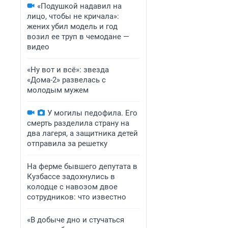
«Подушкой надавил на
лицо, чтобы не кричала»:
жених убил модель и год
возил ее труп в чемодане —
видео
«Ну вот и всё»: звезда
«Дома-2» развелась с
молодым мужем
У могилы педофила. Его
смерть разделила страну на
два лагеря, а защитника детей
отправила за решетку
На ферме бывшего депутата в
Кузбассе задохнулись в
колодце с навозом двое
сотрудников: что известно
«В добыче дно и стучаться