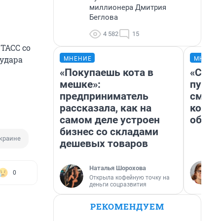
миллионера Дмитрия
Беглова
4 582
15
ТАСС со
удара
МНЕНИЕ
МНЕНИ
«Покупаешь кота в
«Спут
мешке»:
пургу»
предприниматель
смерт
рассказала, как на
котор
самом деле устроен
обнар
бизнес со складами
краине
дешевых товаров
Наталья Шорохова
0
Открыла кофейную точку на
деньги соцразвития
РЕКОМЕНДУЕМ