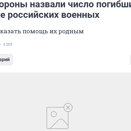
ороны назвали число погибш
е российских военных
оказать помощь их родным
2 205
арий