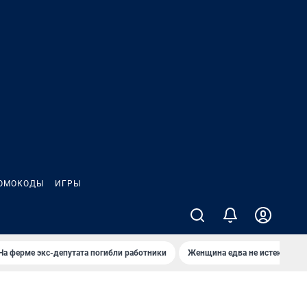
ОМОКОДЫ
ИГРЫ
На ферме экс-депутата погибли работники
Женщина едва не истекла кро