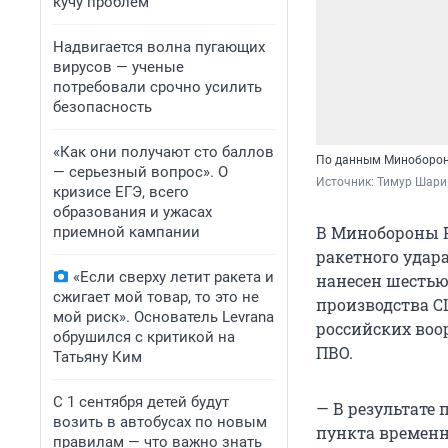
кучу проблем
Надвигается волна пугающих
вирусов — ученые
потребовали срочно усилить
безопасность
«Как они получают сто баллов
По данным Минобороны
— серьезный вопрос». О
Источник: 
Тимур Шари
кризисе ЕГЭ, всего
образования и ужасах
В Минобороны Р
приемной кампании
ракетного удар
«Если сверху летит ракета и
нанесен шестью
сжигает мой товар, то это не
производства С
мой риск». Основатель Levrana
российских воо
обрушился с критикой на
ПВО.
Татьяну Ким
С 1 сентября детей будут
— В результате
возить в автобусах по новым
пункта временн
правилам — что важно знать