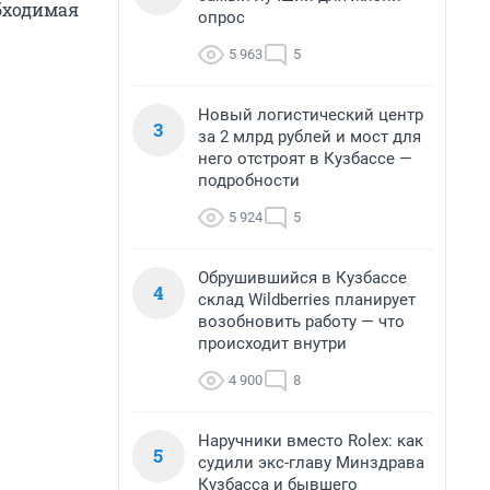
бходимая
опрос
5 963
5
Новый логистический центр
3
за 2 млрд рублей и мост для
него отстроят в Кузбассе —
подробности
5 924
5
Обрушившийся в Кузбассе
4
склад Wildberries планирует
возобновить работу — что
происходит внутри
4 900
8
Наручники вместо Rolex: как
5
судили экс-главу Минздрава
Кузбасса и бывшего