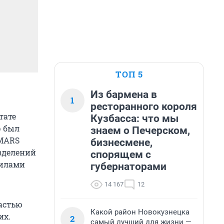
ТОП 5
Из бармена в
1
ресторанного короля
тате
Кузбасса: что мы
р был
знаем о Печерском,
IMARS
бизнесмене,
зделений
спорящем с
силами
губернаторами
14 167
12
астью
Какой район Новокузнецка
их.
2
самый лучший для жизни —