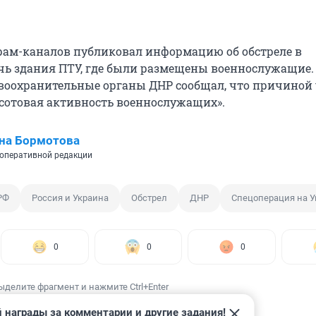
грам-каналов публиковал информацию об обстреле в
ь здания ПТУ, где были размещены военнослужащие. 
воохранительные органы ДНР сообщал, что причиной 
 сотовая активность военнослужащих».
на Бормотова
оперативной редакции
РФ
Россия и Украина
Обстрел
ДНР
Спецоперация на У
0
0
0
ыделите фрагмент и нажмите Ctrl+Enter
 награды за комментарии и другие задания!