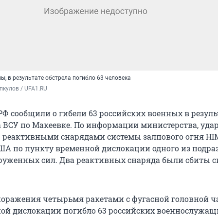
, в результате обстрела погибло 63 человека
пкулов / UFA1.RU
Ф сообщили о гибели 63 российских военных в резуль
а ВСУ по Макеевке. По информации министерства, уда
 реактивными снарядами системы залпового огня H
ША по пункту временной дислокации одного из подра
руженных сил. Два реактивных снаряда были сбиты 
 поражения четырьмя ракетами с фугасной головной ч
ой дислокации погибло 63 российских военнослужащ