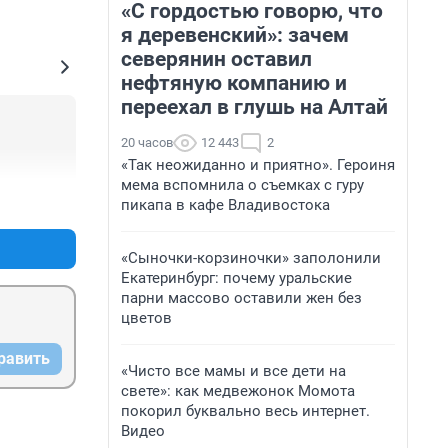
«С гордостью говорю, что
я деревенский»: зачем
северянин оставил
нефтяную компанию и
переехал в глушь на Алтай
20 часов
12 443
2
«Так неожиданно и приятно». Героиня
мема вспомнила о съемках с гуру
+0
–0
пикапа в кафе Владивостока
«Сыночки-корзиночки» заполонили
Екатеринбург: почему уральские
парни массово оставили жен без
цветов
равить
«Чисто все мамы и все дети на
свете»: как медвежонок Момота
покорил буквально весь интернет.
Видео