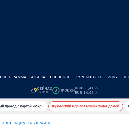
ЛЕПРОГРАММА
АФИША
ГОРОСКОП
КУРСЫ ВАЛЮТ
ZODY
ПР
USD 81,41
СЕЙЧАС
3
ПРОБКИ
+20°C
EUR 94,06
ый проезд с картой «Мир»
Кузбасский мэр-взяточник хочет домой
ЕЦОПЕРАЦИЯ НА УКРАИНЕ