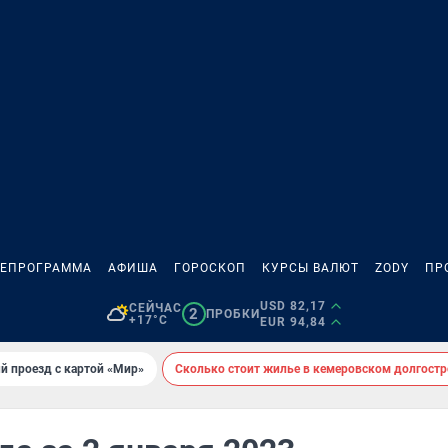
ЛЕПРОГРАММА
АФИША
ГОРОСКОП
КУРСЫ ВАЛЮТ
ZODY
ПР
USD 82,17
СЕЙЧАС
2
ПРОБКИ
+17°C
EUR 94,84
й проезд с картой «Мир»
Сколько стоит жилье в кемеровском долгостр