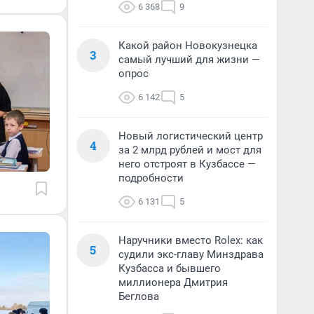
6 368
9
Какой район Новокузнецка
3
самый лучший для жизни —
опрос
6 142
5
Новый логистический центр
4
за 2 млрд рублей и мост для
него отстроят в Кузбассе —
подробности
6 131
5
Наручники вместо Rolex: как
5
судили экс-главу Минздрава
Кузбасса и бывшего
миллионера Дмитрия
Беглова