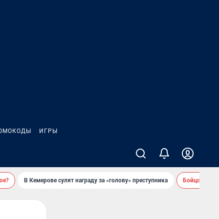
ОМОКОДЫ
ИГРЫ
ое?
В Кемерове сулят награду за «голову» преступника
Бойцовский 