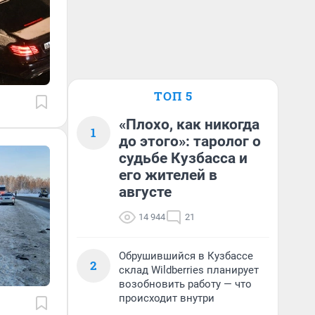
ТОП 5
«Плохо, как никогда
1
до этого»: таролог о
судьбе Кузбасса и
его жителей в
августе
14 944
21
Обрушившийся в Кузбассе
2
склад Wildberries планирует
возобновить работу — что
происходит внутри