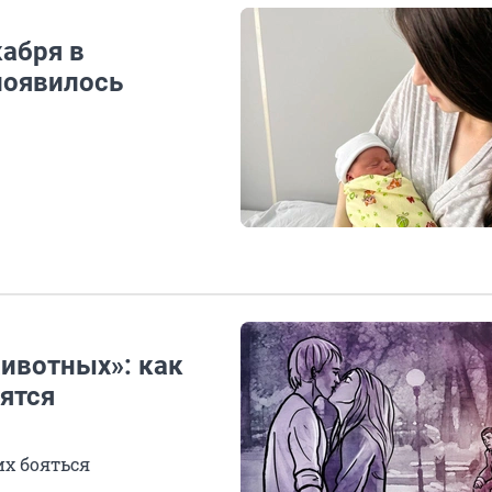
кабря в
 появилось
животных»: как
ятся
их бояться