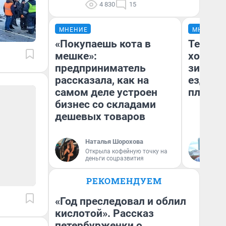
4 830
15
МНЕНИЕ
МНЕНИЕ
«Покупаешь кота в
Тепло 
мешке»:
холодн
предприниматель
зимой.
рассказала, как на
ездит н
самом деле устроен
плюсы 
бизнес со складами
дешевых товаров
Наталья Шорохова
Д
Открыла кофейную точку на
деньги соцразвития
РЕКОМЕНДУЕМ
«Год преследовал и облил
кислотой». Рассказ
петербурженки о