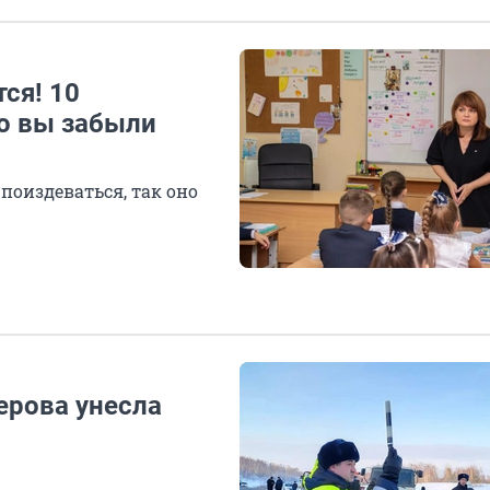
ся! 10
то вы забыли
поиздеваться, так оно
ерова унесла