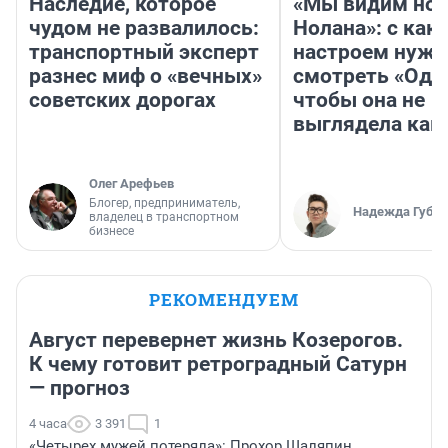
Наследие, которое
«Мы видим нов
чудом не развалилось:
Нолана»: с как
транспортный эксперт
настроем нужн
разнес миф о «вечных»
смотреть «Оди
советских дорогах
чтобы она не
выглядела как
Олег Арефьев
Блогер, предприниматель,
Надежда Губар
владелец в транспортном
бизнесе
РЕКОМЕНДУЕМ
Август перевернет жизнь Козерогов.
К чему готовит ретроградный Сатурн
— прогноз
4 часа
3 391
1
«Четырех мужей потеряла»: Прохор Шаляпин