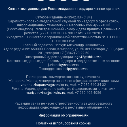
Контактные данные для Роскомнадзора и государственных органов
Сетевое издание «NGS42.RU» (18+)
Зарегистрировано Федеральной службой по надзору в сфере связи,
информационных технологий и массовых коммуникаций
(Роскомнадзор). Регистрационный номер и дата принятия решения о
регистрации - ЭЛ № ФС 77-78817 от 07.08.2020 г.
Учредитель: Общество с ограниченной ответственностью "ИНТЕРНЕТ
ТЕХНОЛОГИИ"
Главный редактор: Левчук Александр Николаевич
Адрес редакции: 650000, Россия, Кемерово, ул. 50 лет Октября, д. 11, офис
201, телефон +7 (3842) 23-22-60
Электронный адрес редакции:
ngs42@shkulev.ru
Контактные данные для Роскомнадзора и государственных органов:
juristnsk@shkulev.ru
Техподдержка:
help@shkulev.ru
По вопросам коммерческого сотрудничества:
Жапарова Жанна, менеджер по работе с федеральными клиентами
zhanna.zhaparova@shkulev.ru
, моб. + 7 982 640 34 32
Ревина Мария, директор по работе с федеральными клиентами
mariya.revina@shkulev.ru
, моб. +7 910 402 4056
Редакция сайта не несет ответственности за достоверность
информации, содержащейся в рекламных объявлениях.
Информация об ограничениях
Политика использования cookies