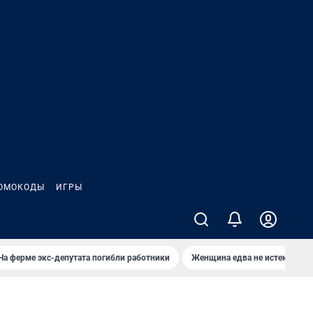
ОМОКОДЫ
ИГРЫ
На ферме экс-депутата погибли работники
Женщина едва не истекла кро