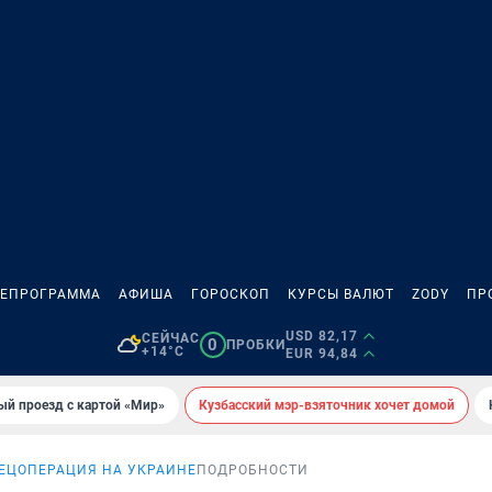
ЛЕПРОГРАММА
АФИША
ГОРОСКОП
КУРСЫ ВАЛЮТ
ZODY
ПР
USD 82,17
СЕЙЧАС
0
ПРОБКИ
+14°C
EUR 94,84
ый проезд с картой «Мир»
Кузбасский мэр-взяточник хочет домой
ЕЦОПЕРАЦИЯ НА УКРАИНЕ
ПОДРОБНОСТИ