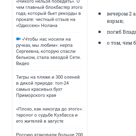
«Никого нельзя победить». О
чем главный блокбастер этого
вечером 2 
года, который бьет рекорды в
прокате: честный отзыв на
взрыв;
«Одиссею» Нолана
погиб Владл
«Чтобы нас носили на
о том, чем
ручках, мы любим»: нерпа
Сергеевна, которую спасли
бельком, стала звездой Сети.
Видео
Тигры на пляже и 300 оленей
в дикой природе: топ-24
самых красивых бухт
Приморского края
«Плохо, как никогда до этого»:
таролог о судьбе Кузбасса и
его жителей в августе
Россию атаковали больше 200