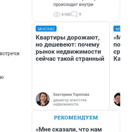
происходит внутри
6 043
9
МНЕНИЕ
МНЕНИ
Квартиры дорожают,
«Маши
но дешевеют: почему
полет
рынок недвижимости
сравн
 встречи
сейчас такой странный
Казах
ую
Екатерина Торопова
директор агентства
недвижимости
РЕКОМЕНДУЕМ
«Мне сказали, что нам