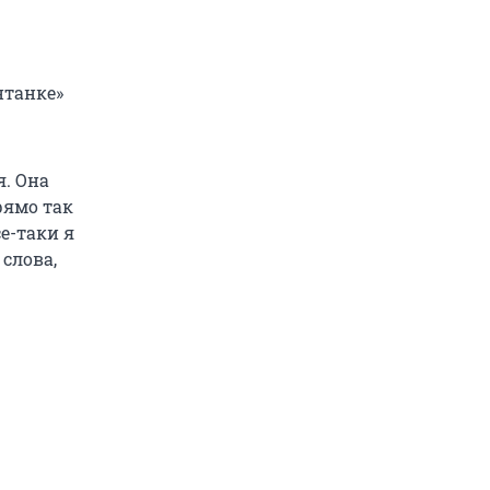
нтанке»
я. Она
прямо так
се-таки я
 слова,