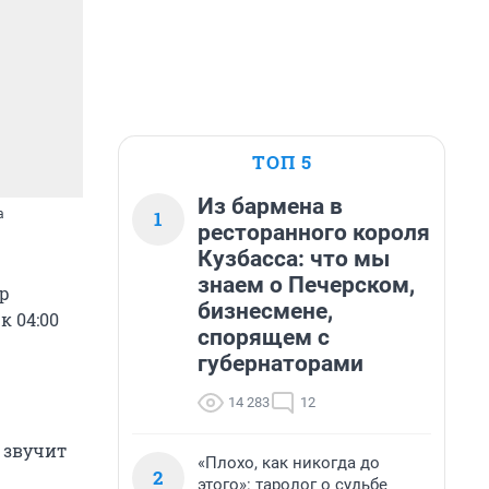
ТОП 5
Из бармена в
1
а
ресторанного короля
Кузбасса: что мы
знаем о Печерском,
ор
бизнесмене,
к 04:00
спорящем с
губернаторами
14 283
12
а звучит
«Плохо, как никогда до
2
этого»: таролог о судьбе