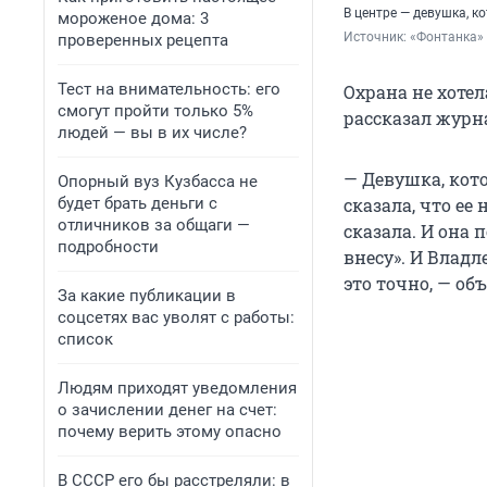
В центре — девушка, к
мороженое дома: 3
Источник: 
«Фонтанка»
проверенных рецепта
Тест на внимательность: его
Охрана не хотел
смогут пройти только 5%
рассказал журн
людей — вы в их числе?
— Девушка, кото
Опорный вуз Кузбасса не
будет брать деньги с
сказала, что ее
отличников за общаги —
сказала. И она 
подробности
внесу». И Владл
это точно, — об
За какие публикации в
соцсетях вас уволят с работы:
список
Людям приходят уведомления
о зачислении денег на счет:
почему верить этому опасно
В СССР его бы расстреляли: в