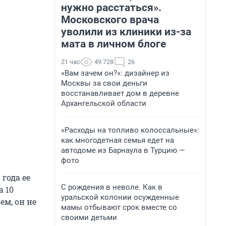
нужно расстаться».
Московского врача
уволили из клиники из-за
мата в личном блоге
21 час
49 728
26
«Вам зачем он?»: дизайнер из
Москвы за свои деньги
восстанавливает дом в деревне
Архангельской области
«Расходы на топливо колоссальные»:
как многодетная семья едет на
автодоме из Барнаула в Турцию —
фото
года ее
С рождения в неволе. Как в
а 10
уральской колонии осужденные
ем, он не
мамы отбывают срок вместе со
своими детьми