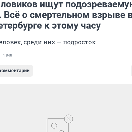
иловиков ищут подозреваему
. Всё о смертельном взрыве 
тербурге к этому часу
еловек, среди них — подросток
1 848
 комментарий