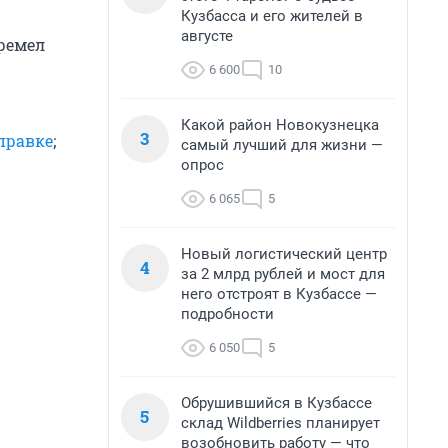
Кузбасса и его жителей в
августе
гремел
6 600
10
Какой район Новокузнецка
3
правке
;
самый лучший для жизни —
опрос
6 065
5
Новый логистический центр
4
за 2 млрд рублей и мост для
него отстроят в Кузбассе —
подробности
6 050
5
Обрушившийся в Кузбассе
5
склад Wildberries планирует
возобновить работу — что