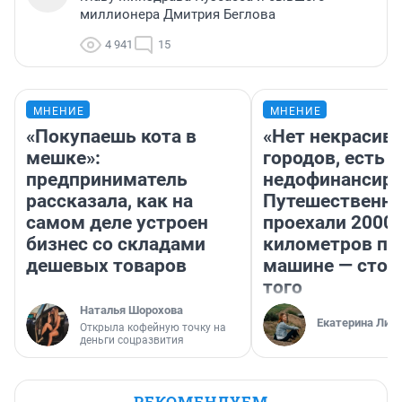
миллионера Дмитрия Беглова
4 941
15
МНЕНИЕ
МНЕНИЕ
«Покупаешь кота в
«Нет некрасив
мешке»:
городов, есть
предприниматель
недофинансиро
рассказала, как на
Путешественн
самом деле устроен
проехали 2000
бизнес со складами
километров по 
дешевых товаров
машине — стои
того
Наталья Шорохова
Екатерина Лит
Открыла кофейную точку на
деньги соцразвития
РЕКОМЕНДУЕМ