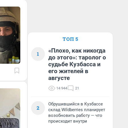
ТОП 5
«Плохо, как никогда
1
до этого»: таролог о
судьбе Кузбасса и
его жителей в
августе
14 944
21
Обрушившийся в Кузбассе
2
склад Wildberries планирует
возобновить работу — что
происходит внутри