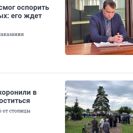
смог оспорить
ых: его ждет
наказания
хоронили в
оститься
о от столицы