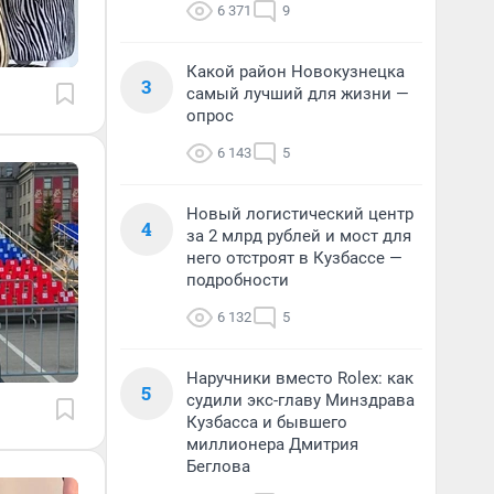
6 371
9
Какой район Новокузнецка
3
самый лучший для жизни —
опрос
6 143
5
Новый логистический центр
4
за 2 млрд рублей и мост для
него отстроят в Кузбассе —
подробности
6 132
5
Наручники вместо Rolex: как
5
судили экс-главу Минздрава
Кузбасса и бывшего
миллионера Дмитрия
Беглова