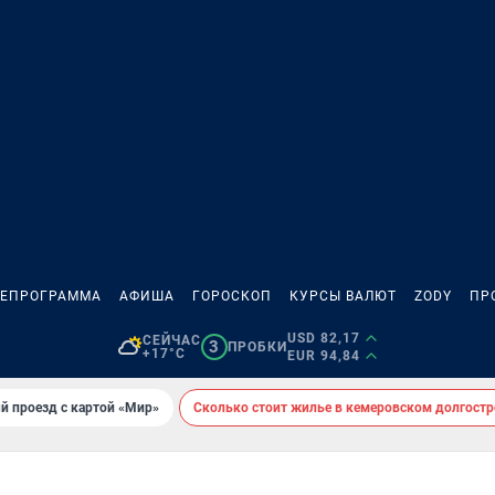
ЛЕПРОГРАММА
АФИША
ГОРОСКОП
КУРСЫ ВАЛЮТ
ZODY
ПР
USD 82,17
СЕЙЧАС
3
ПРОБКИ
+17°C
EUR 94,84
й проезд с картой «Мир»
Сколько стоит жилье в кемеровском долгостр