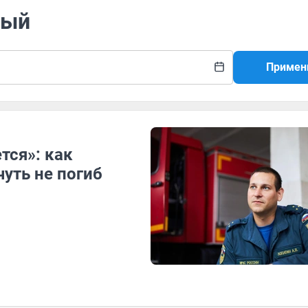
ный
Примен
тся»: как
чуть не погиб