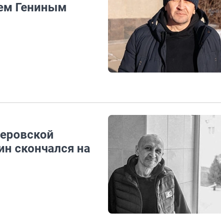
ем Гениным
меровской
н скончался на