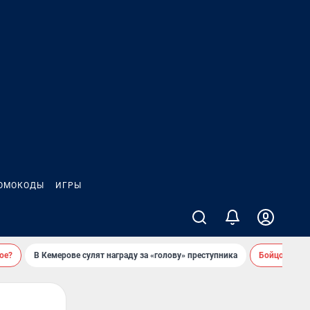
ОМОКОДЫ
ИГРЫ
ое?
В Кемерове сулят награду за «голову» преступника
Бойцовский 