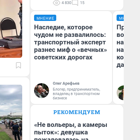
4 830
15
МНЕНИЕ
МНЕНИЕ
Наследие, которое
Продаш
чудом не развалилось:
возьмут
транспортный эксперт
нам го
разнес миф о «вечных»
налого
советских дорогах
коснет
даже р
Олег Арефьев
Блогер, предприниматель,
Ан
владелец в транспортном
бизнесе
РЕКОМЕНДУЕМ
«Не вольеры, а камеры
пыток»: девушка
пожаловалась на