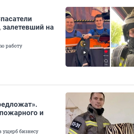
Спасатели
, залетевший на
ую работу
редложат».
 пожарного и
в ущерб бизнесу