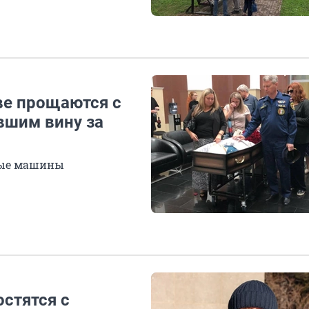
ове прощаются с
вшим вину за
рные машины
остятся с