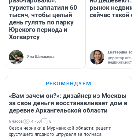
разочаровало»:
но дешевеют: 
туристы заплатили 60
рынок недвиж
тысяч, чтобы целый
сейчас такой 
день гулять по парку
Юрского периода и
Хогвартсу
Екатерина Торо
Яна Шаламова
директор агентс
недвижимости
РЕКОМЕНДУЕМ
«Вам зачем он?»: дизайнер из Москвы
за свои деньги восстанавливает дом в
деревне Архангельской области
6 часов
4 750
8
Сезон черники в Мурманской области: рецепт
хрустящего ягодного штруделя за полчаса