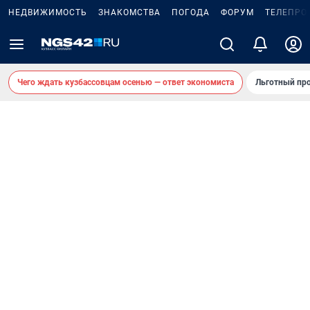
НЕДВИЖИМОСТЬ
ЗНАКОМСТВА
ПОГОДА
ФОРУМ
ТЕЛЕПРО
Чего ждать кузбассовцам осенью — ответ экономиста
Льготный про