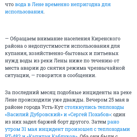
что
вода в Лене временно непригодна для
использования
.
— Обращаем внимание населения Киренского
района о недопустимости использования для
купания, хозяйственно-бытовых и питьевых
нужд воды из реки Лены ниже по течению от
места аварии до снятия режима чрезвычайной
ситуации, — говорится в сообщении.
За последний месяц подобные инциденты на реке
Лене происходили уже дважды. Вечером 25 мая в
районе города Усть-Кут
столкнулись теплоходы
«Василий Дубровский» и «Сергей Похабов»
: один
из них задел баржей борт другого. Затем
рано
утром 31 мая инцидент произошел с теплоходами
РТ-482 и «Капитан Каблуков»
. Оба они были с