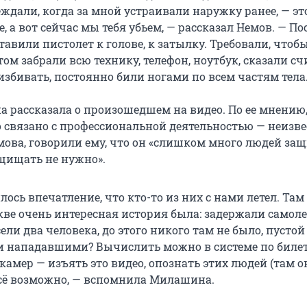
ждали, когда за мной устраивали наружку ранее, — эт
 а вот сейчас мы тебя убьем, — рассказал Немов. — П
тавили пистолет к голове, к затылку. Требовали, чтоб
том забрали всю технику, телефон, ноутбук, сказали сч
избивать, постоянно били ногами по всем частям тела
 рассказала о произошедшем на видео. По ее мнению
 связано с профессиональной деятельностью — неизве
ова, говорили ему, что он «слишком много людей защ
ащищать не нужно».
ось впечатление, что кто-то из них с нами летел. Там 
кве очень интересная история была: задержали самоле
ели два человека, до этого никого там не было, пустой
и нападавшими? Вычислить можно в системе по билет
камер — изъять это видео, опознать этих людей (там 
 всё возможно, — вспомнила Милашина.