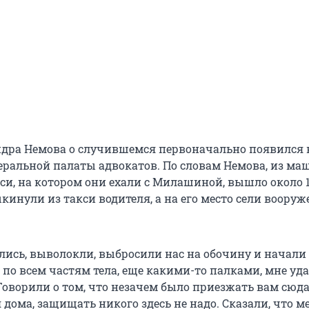
ндра Немова о случившемся первоначально появился 
ральной палаты адвокатов. По словам Немова, из ма
и, на котором они ехали с Милашиной, вышло около 
кинули из такси водителя, а на его место сели воору
лись, выволокли, выбросили нас на обочину и начали
 по всем частям тела, еще какими-то палками, мне уд
 Говорили о том, что незачем было приезжать вам сюда
я дома, защищать никого здесь не надо. Сказали, что м