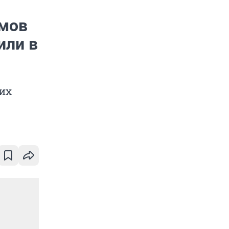
емов
или в
их