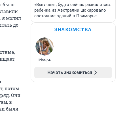
о было
«Выглядит, будто сейчас развалится»:
ребенка из Австралии шокировало
оставили
состояние зданий в Приморье
ы я молил
итать до
ЗНАКОМСТВА
.
,
стные,
ищает,
irina
,
64
Начать знакомиться
с
т, потом
 ряд. Они
ам, в
они были