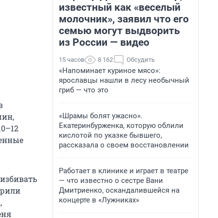
известный как «веселый
молочник», заявил что его
семью могут выдворить
из России — видео
15 часов
8 162
Обсудить
«Напоминает куриное мясо»:
ярославцы нашли в лесу необычный
гриб — что это
в
«Шрамы болят ужасно».
шин,
Екатеринбурженка, которую облили
10–12
кислотой по указке бывшего,
женные
рассказала о своем восстановлении
Работает в клинике и играет в театре
 избивать
— что известно о сестре Вани
арили
Дмитриенко, оскандалившейся на
концерте в «Лужниках»
,
еня