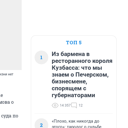
ТОП 5
Из бармена в
1
ресторанного короля
Кузбасса: что мы
знаем о Печерском,
изни нет
бизнесмене,
спорящем с
губернаторами
ые
мова о
14 357
12
 суда по
«Плохо, как никогда до
2
этого»: таролог о судьбе