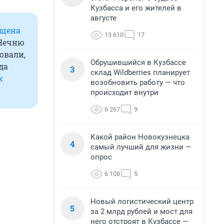
Кузбасса и его жителей в
августе
ищена
13 610
17
 Чечню
овали,
Обрушившийся в Кузбассе
да
3
склад Wildberries планирует
к
возобновить работу — что
происходит внутри
6 267
9
Какой район Новокузнецка
4
самый лучший для жизни —
опрос
6 108
5
Новый логистический центр
5
за 2 млрд рублей и мост для
него отстроят в Кузбассе —