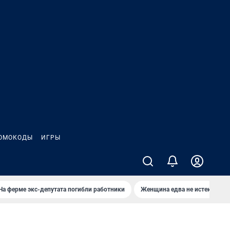
ОМОКОДЫ
ИГРЫ
На ферме экс-депутата погибли работники
Женщина едва не истекла кро