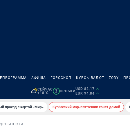
ЛЕПРОГРАММА
АФИША
ГОРОСКОП
КУРСЫ ВАЛЮТ
ZODY
ПР
USD 82,17
СЕЙЧАС
3
ПРОБКИ
+18°C
EUR 94,84
ый проезд с картой «Мир»
Кузбасский мэр-взяточник хочет домой
ДРОБНОСТИ