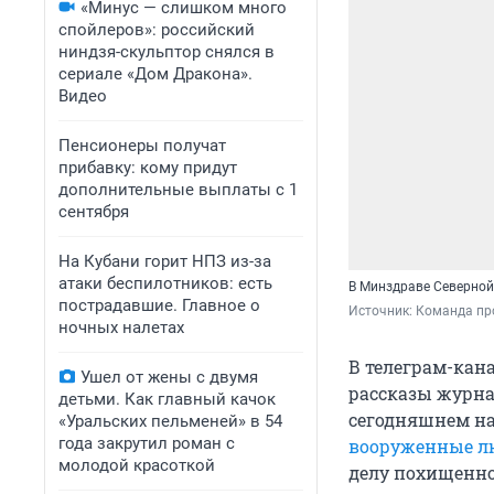
«Минус — слишком много
спойлеров»: российский
ниндзя-скульптор снялся в
сериале «Дом Дракона».
Видео
Пенсионеры получат
прибавку: кому придут
дополнительные выплаты с 1
сентября
На Кубани горит НПЗ из-за
атаки беспилотников: есть
В Минздраве Северной 
пострадавшие. Главное о
Источник: 
Команда про
ночных налетах
В телеграм-кан
Ушел от жены с двумя
рассказы журна
детьми. Как главный качок
сегодняшнем на
«Уральских пельменей» в 54
года закрутил роман с
вооруженные л
молодой красоткой
делу похищенн