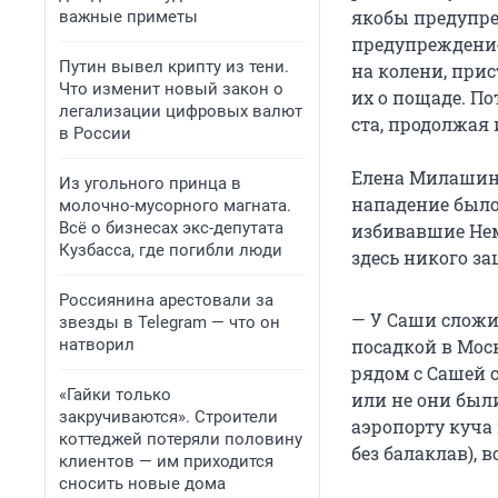
якобы предупре
важные приметы
предупреждение,
Путин вывел крипту из тени.
на колени, прис
Что изменит новый закон о
их о пощаде. По
легализации цифровых валют
ста, продолжая 
в России
Елена Милашина
Из угольного принца в
нападение было
молочно-мусорного магната.
Всё о бизнесах экс-депутата
избивавшие Нем
Кузбасса, где погибли люди
здесь никого з
Россиянина арестовали за
— У Саши сложил
звезды в Telegram — что он
натворил
посадкой в Мос
рядом с Сашей с
«Гайки только
или не они был
закручиваются». Строители
аэропорту куча 
коттеджей потеряли половину
без балаклав),
клиентов — им приходится
сносить новые дома