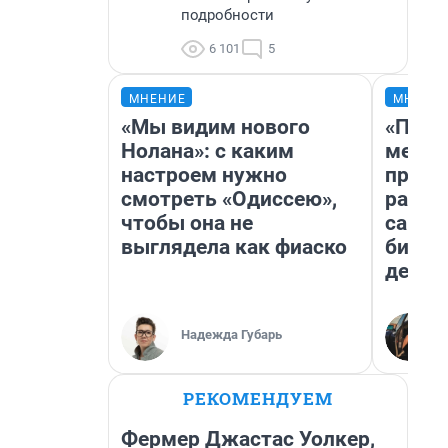
подробности
6 101
5
МНЕНИЕ
МНЕНИ
«Мы видим нового
«Поку
Нолана»: с каким
мешке
настроем нужно
предп
смотреть «Одиссею»,
расска
чтобы она не
самом
выглядела как фиаско
бизне
дешев
Надежда Губарь
РЕКОМЕНДУЕМ
Фермер Джастас Уолкер,