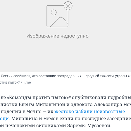
Осетии сообщили, что состояние пострадавших — средней тяжести, угрозы ж
тив пыток* / T.me
але «Команды против пыток»* опубликовали подробн
листки Елены Милашиной и адвоката Александра Не
падении в Чечне — их
жестоко избили неизвестные
юди
. Милашина и Немов ехали на последнее заседание
ой чеченскими силовиками Заремы Мусаевой.