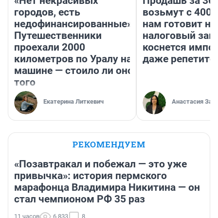
«Нет некрасивых
Продашь за 300
городов, есть
возьмут с 4000
недофинансированные».
нам готовит н
Путешественники
налоговый зако
проехали 2000
коснется импор
километров по Уралу на
даже репетито
машине — стоило ли оно
того
Екатерина Литкевич
Анастасия Зав
РЕКОМЕНДУЕМ
«Позавтракал и побежал — это уже
привычка»: история пермского
марафонца Владимира Никитина — он
стал чемпионом РФ 35 раз
11 часов
6 833
8