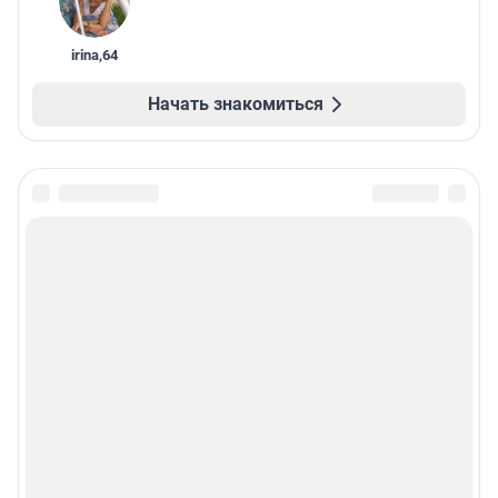
irina
,
64
Начать знакомиться