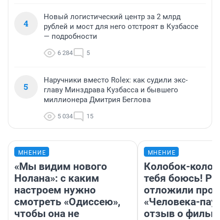
Новый логистический центр за 2 млрд
4
рублей и мост для него отстроят в Кузбассе
— подробности
6 284
5
Наручники вместо Rolex: как судили экс-
5
главу Минздрава Кузбасса и бывшего
миллионера Дмитрия Беглова
5 034
15
МНЕНИЕ
МНЕНИЕ
«Мы видим нового
Колобок-колобо
Нолана»: с каким
тебя боюсь! Ра
настроем нужно
отложили прок
смотреть «Одиссею»,
«Человека-пау
чтобы она не
отзыв о фильм