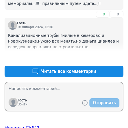
мемориалы...!!!_ правильным путем идёте...,!!
+0
–0
Гость
18 января 2024, 13:36
Канализационные трубы гнилые в кемерово и 
новокузнецке.нужно все менять.но деньги цивилев и 
середюк направляют на строительство 
памятников,музеев,тропинки динозавров,курорт 
+1
–0
шерегеш.
Читать все комментарии
Гость
Отправить
Войти
Новости СМИ2