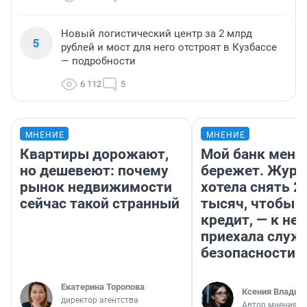
Новый логистический центр за 2 млрд
5
рублей и мост для него отстроят в Кузбассе
— подробности
6 112
5
МНЕНИЕ
МНЕНИЕ
Квартиры дорожают,
Мой банк меня
но дешевеют: почему
бережет. Журн
рынок недвижимости
хотела снять 2
сейчас такой странный
тысяч, чтобы п
кредит, — к не
приехала служ
безопасности
Екатерина Торопова
Ксения Владим
директор агентства
Автор мнения