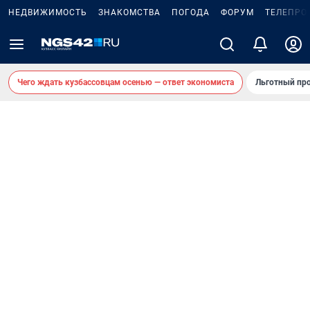
НЕДВИЖИМОСТЬ
ЗНАКОМСТВА
ПОГОДА
ФОРУМ
ТЕЛЕПРО
Чего ждать кузбассовцам осенью — ответ экономиста
Льготный про