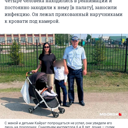
четыре человека находились в реанимации и
постоянно заходили к нему [в палату], заносили
инфекцию. Он лежал прикованный наручниками
к кровати под камерой.
С женой и детьми Кайрат попрощаться не успел, они увидели его
лишь на похоронах. Сыновьям инспектора 6 и 8 лет, дочке — годик