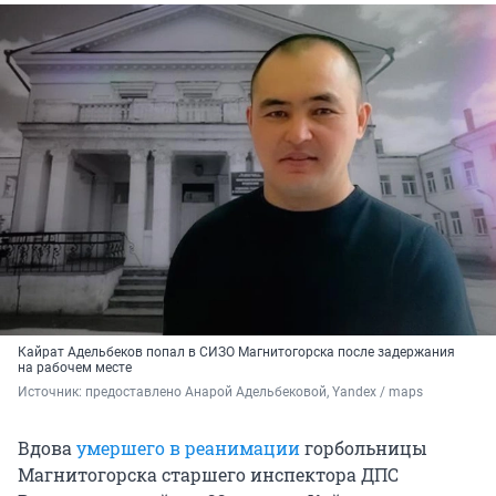
Кайрат Адельбеков попал в СИЗО Магнитогорска после задержания
на рабочем месте
Источник: 
предоставлено Анарой Адельбековой, Yandex / maps
Вдова
умершего в реанимации
горбольницы
Магнитогорска старшего инспектора ДПС