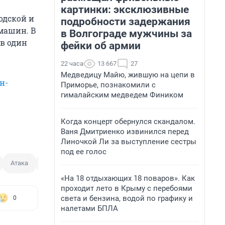
картинки: эксклюзивные
одской и
подробности задержания
емашин. В
в Волгограде мужчины за
 в один
фейки об армии
22 часа
13 667
27
Медведицу Майю, жившую на цепи в
н-
Приморье, познакомили с
гималайским медведем Фиником
Когда концерт обернулся скандалом.
Ваня Дмитриенко извинился перед
Линочкой Ли за выступление сестры
под ее голос
Атака
Украинский диверсант
«На 18 отдыхающих 18 поваров». Как
проходит лето в Крыму с перебоями
света и бензина, водой по графику и
0
налетами БПЛА