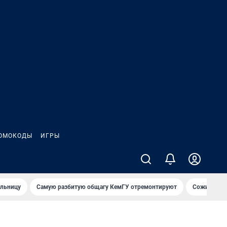
ОМОКОДЫ
ИГРЫ
ольницу
Самую разбитую общагу КемГУ отремонтируют
Сожительни