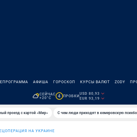
ЛЕПРОГРАММА
АФИША
ГОРОСКОП
КУРСЫ ВАЛЮТ
ZODY
ПР
USD 80,93
СЕЙЧАС
4
ПРОБКИ
+20°C
EUR 93,19
ный проезд с картой «Мир»
С чем люди приходят в кемеровскую психб
ЕЦОПЕРАЦИЯ НА УКРАИНЕ