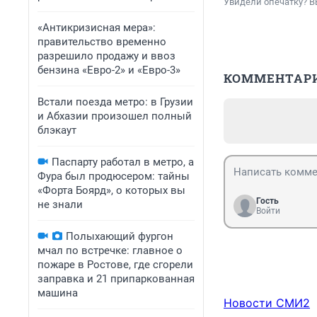
Увидели опечатку? В
«Антикризисная мера»:
правительство временно
разрешило продажу и ввоз
бензина «Евро-2» и «Евро-3»
КОММЕНТАР
Встали поезда метро: в Грузии
и Абхазии произошел полный
блэкаут
Паспарту работал в метро, а
Фура был продюсером: тайны
«Форта Боярд», о которых вы
Гость
не знали
Войти
Полыхающий фургон
мчал по встречке: главное о
пожаре в Ростове, где сгорели
заправка и 21 припаркованная
машина
Новости СМИ2