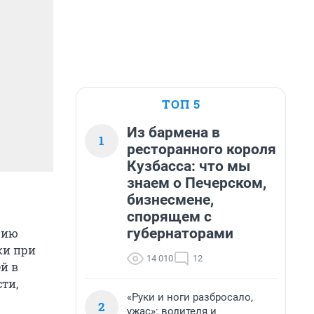
ТОП 5
Из бармена в
1
ресторанного короля
Кузбасса: что мы
знаем о Печерском,
бизнесмене,
спорящем с
губернаторами
рию
ки при
14 010
12
й в
ти,
«Руки и ноги разбросало,
2
ужас»: водителя и