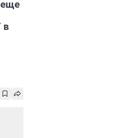
 еще
 в