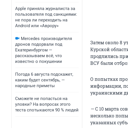
Apple приняла журналиста за
пользователя под санкциями:
не пора ли переходить на
Android или «Аврору»
Mercedes производителя
Затем около 8 
дронов подорвали под
Курской област
Екатеринбургом —
рассказываем всё, что
продлились при
известно о покушении
ВСУ были отбр
Погода 6 августа подскажет,
О попытках про
каким будет сентябрь, —
информации, п
народные приметы
украинскими ди
Сможете не попасться на
уловки? На вопросах этого
—
С 10 марта с
теста спотыкаются 90 % людей
несколько попы
указанных субъ