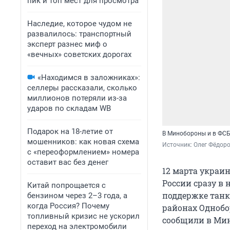
пик и топ мест для просмотра
Наследие, которое чудом не
развалилось: транспортный
эксперт разнес миф о
«вечных» советских дорогах
«Находимся в заложниках»:
селлеры рассказали, сколько
миллионов потеряли из-за
ударов по складам WB
Подарок на 18-летие от
В Минобороны и в ФСБ
мошенников: как новая схема
Источник: 
Олег Фёдоро
с «переоформлением» номера
оставит вас без денег
12 марта украи
России сразу в
Китай попрощается с
поддержке танк
бензином через 2–3 года, а
когда Россия? Почему
районах Однобо
топливный кризис не ускорил
сообщили в Ми
переход на электромобили