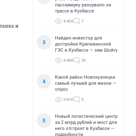
пассажирку разорвало на
трассе в Кузбассе
8 404
7
танка и
Найден инвестор для
3
достройки Крапивинской
ГЭС в Кузбассе — зам Шойгу
6 404
35
Какой район Новокузнецка
4
самый лучший для жизни —
опрос
5 810
5
Новый логистический центр
5
за 2 млрд рублей и мост для
него отстроят в Кузбассе —
подробности