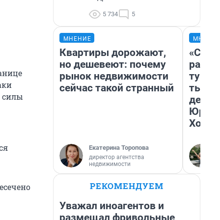
5 734
5
МНЕНИЕ
МНЕНИ
Квартиры дорожают,
«Слив
но дешевеют: почему
разоч
ранице
рынок недвижимости
турис
аки
сейчас такой странный
тысяч
к силы
день 
Юрско
Хогва
ся
Екатерина Торопова
директор агентства
недвижимости
РЕКОМЕНДУЕМ
есечено
Уважал иноагентов и
размещал фривольные