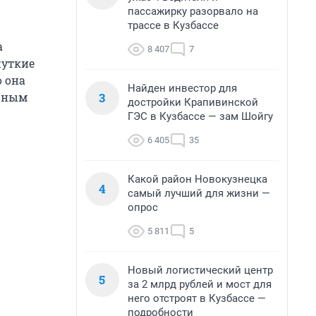
пассажирку разорвало на
трассе в Кузбассе
а
8 407
7
жуткие
о она
Найден инвестор для
3
арным
достройки Крапивинской
ГЭС в Кузбассе — зам Шойгу
6 405
35
Какой район Новокузнецка
4
самый лучший для жизни —
опрос
5 811
5
Новый логистический центр
5
за 2 млрд рублей и мост для
него отстроят в Кузбассе —
подробности