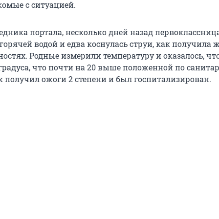
комые с ситуацией.
седника портала, несколько дней назад первоклассниц
горячей водой и едва коснулась струи, как получила 
остях. Родные измерили температуру и оказалось, чт
4 градуса, что почти на 20 выше положенной по санит
к получил ожоги 2 степени и был госпитализирован.