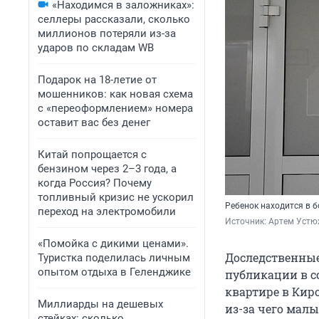
«Находимся в заложниках»:
селлеры рассказали, сколько
миллионов потеряли из-за
ударов по складам WB
Подарок на 18-летие от
мошенников: как новая схема
с «переоформлением» номера
оставит вас без денег
Китай попрощается с
бензином через 2–3 года, а
когда Россия? Почему
топливный кризис не ускорил
Ребенок находится в 
переход на электромобили
Источник: 
Артем Устю
«Помойка с дикими ценами».
Доследственные
Туристка поделилась личным
опытом отдыха в Геленджике
публикации в с
квартире в Кир
Миллиарды на дешевых
из-за чего малы
стейках: сколько