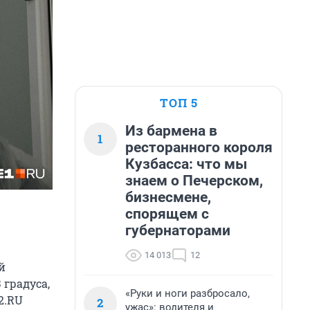
ТОП 5
Из бармена в
1
ресторанного короля
Кузбасса: что мы
знаем о Печерском,
бизнесмене,
спорящем с
губернаторами
14 013
12
й
 градуса,
«Руки и ноги разбросало,
2.RU
2
ужас»: водителя и