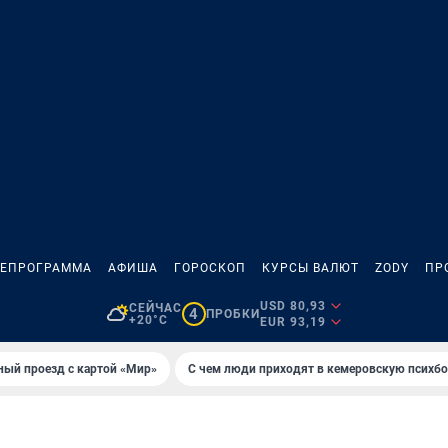
ЛЕПРОГРАММА
АФИША
ГОРОСКОП
КУРСЫ ВАЛЮТ
ZODY
ПР
USD 80,93
СЕЙЧАС
4
ПРОБКИ
+20°C
EUR 93,19
ный проезд с картой «Мир»
С чем люди приходят в кемеровскую психб