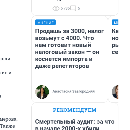
5 735
5
МНЕНИЕ
МНЕНИ
Продашь за 3000, налог
Кварт
возьмут с 4000. Что
но де
нам готовит новый
рынок
налоговый закон — он
сейча
коснется импорта и
ители
даже репетиторов
ние и
Анастасия Завгородняя
а
РЕКОМЕНДУЕМ
мерова,
Смертельный аудит: за что
 Также
в начале 2000-х убили