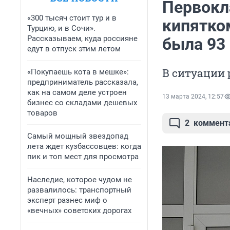
Первокл
«300 тысяч стоит тур и в
кипятко
Турцию, и в Сочи».
Рассказываем, куда россияне
была 93 
едут в отпуск этим летом
В ситуации
«Покупаешь кота в мешке»:
предприниматель рассказала,
как на самом деле устроен
13 марта 2024, 12:57
бизнес со складами дешевых
товаров
2
коммент
Самый мощный звездопад
лета ждет кузбассовцев: когда
пик и топ мест для просмотра
Наследие, которое чудом не
развалилось: транспортный
эксперт разнес миф о
«вечных» советских дорогах