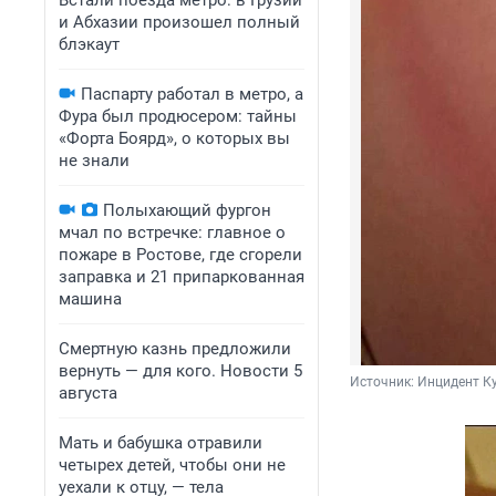
Встали поезда метро: в Грузии
и Абхазии произошел полный
блэкаут
Паспарту работал в метро, а
Фура был продюсером: тайны
«Форта Боярд», о которых вы
не знали
Полыхающий фургон
мчал по встречке: главное о
пожаре в Ростове, где сгорели
заправка и 21 припаркованная
машина
Смертную казнь предложили
вернуть — для кого. Новости 5
Источник: 
Инцидент Ку
августа
Мать и бабушка отравили
четырех детей, чтобы они не
уехали к отцу, — тела