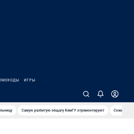
ОМОКОДЫ
ИГРЫ
ольницу
Самую разбитую общагу КемГУ отремонтируют
Сожительни