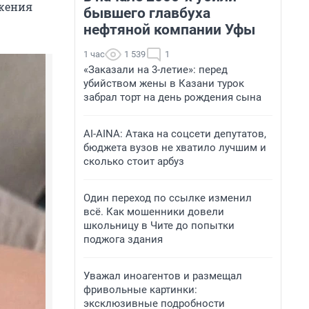
бжения
бывшего главбуха
нефтяной компании Уфы
1 час
1 539
1
«Заказали на 3-летие»: перед
убийством жены в Казани турок
забрал торт на день рождения сына
AI-AINA: Атака на соцсети депутатов,
бюджета вузов не хватило лучшим и
сколько стоит арбуз
Один переход по ссылке изменил
всё. Как мошенники довели
школьницу в Чите до попытки
поджога здания
Уважал иноагентов и размещал
фривольные картинки:
эксклюзивные подробности