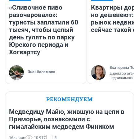
«Сливочное пиво
Квартиры дор
разочаровало»:
но дешевеют: 
туристы заплатили 60
рынок недвиж
тысяч, чтобы целый
сейчас такой 
день гулять по парку
Юрского периода и
Хогвартсу
Екатерина Торо
Яна Шаламова
директор агентс
недвижимости
РЕКОМЕНДУЕМ
Медведицу Майю, жившую на цепи в
Приморье, познакомили с
гималайским медведем Фиником
16 часов
10 917
5