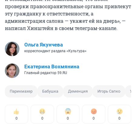
проверки правоохранительные органы привлекут
эту гражданку к ответственности, а
администрация салона — укажет ей на дверь», —
написал Хинштейн в своем телеграм-канале.
Ольга Якунчева
корреспондент раздела «Культура»
Екатерина Вохмянина
Главный редактор 59.RU
Парикмахер
Бабушка
Деменция
Игорь Сапко
Ун
0
0
0
0
0