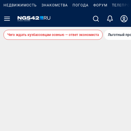
НЕДВИЖИМОСТЬ
ЗНАКОМСТВА
ПОГОДА
ФОРУМ
ТЕЛЕПРО
Чего ждать кузбассовцам осенью — ответ экономиста
Льготный про