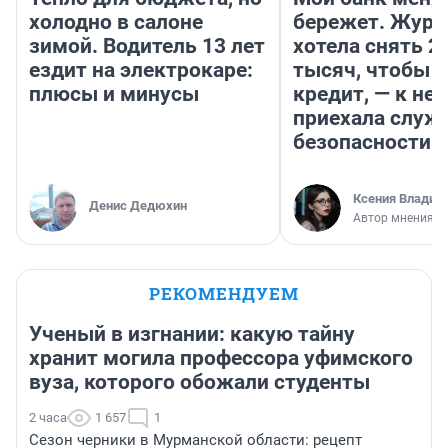
холодно в салоне
бережет. Журн
зимой. Водитель 13 лет
хотела снять 2
ездит на электрокаре:
тысяч, чтобы п
плюсы и минусы
кредит, — к не
приехала служ
безопасности
Ксения Владим
Денис Дедюхин
Автор мнения
РЕКОМЕНДУЕМ
Ученый в изгнании: какую тайну
хранит могила профессора уфимского
вуза, которого обожали студенты
2 часа
1 657
1
Сезон черники в Мурманской области: рецепт