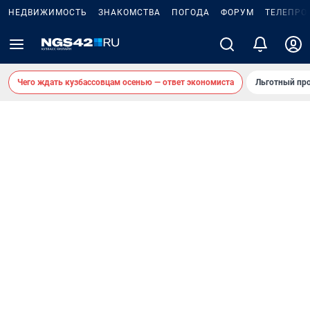
НЕДВИЖИМОСТЬ
ЗНАКОМСТВА
ПОГОДА
ФОРУМ
ТЕЛЕПРО
Чего ждать кузбассовцам осенью — ответ экономиста
Льготный про