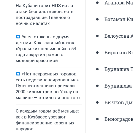
Агапова Ма
На Кубани горит НПЗ из-за
атаки беспилотников: есть
пострадавшие. Главное о
Батаман Ки
ночных налетах
Белоусова 
Ушел от жены с двумя
детьми. Как главный качок
«Уральских пельменей» в 54
Бирюков В
года закрутил роман с
молодой красоткой
Бурнашев Т
«Нет некрасивых городов,
есть недофинансированные».
Бурнашева 
Путешественники проехали
2000 километров по Уралу на
машине — стоило ли оно того
Бычков Дм
С каждым годом всё меньше:
как в Кузбассе урезают
Виноградов
финансирование коренных
народов