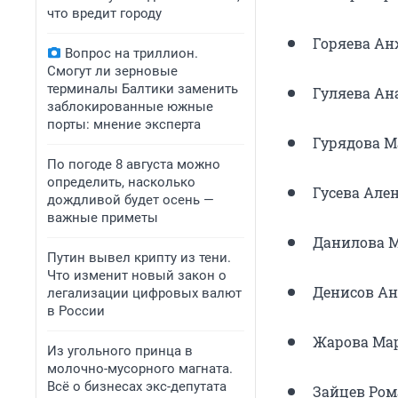
что вредит городу
Горяева Ан
Вопрос на триллион.
Смогут ли зерновые
терминалы Балтики заменить
Гуляева Ан
заблокированные южные
порты: мнение эксперта
Гурядова М
По погоде 8 августа можно
определить, насколько
Гусева Але
дождливой будет осень —
важные приметы
Данилова М
Путин вывел крипту из тени.
Что изменит новый закон о
Денисов Ан
легализации цифровых валют
в России
Жарова Мар
Из угольного принца в
молочно-мусорного магната.
Всё о бизнесах экс-депутата
Зайцев Ром