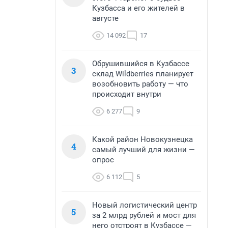
Кузбасса и его жителей в
августе
14 092
17
Обрушившийся в Кузбассе
3
склад Wildberries планирует
возобновить работу — что
происходит внутри
6 277
9
Какой район Новокузнецка
4
самый лучший для жизни —
опрос
6 112
5
Новый логистический центр
5
за 2 млрд рублей и мост для
него отстроят в Кузбассе —