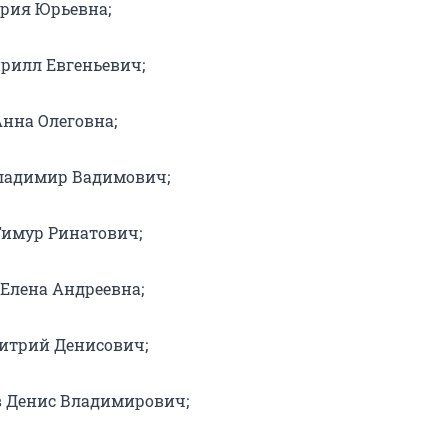
рия Юрьевна;
рилл Евгеньевич;
Анна Олеговна;
ладимир Вадимович;
имур Ринатович;
Елена Андреевна;
итрий Денисович;
 Денис Владимирович;