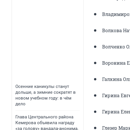
Владимиро
Волкова На
Волченко О
Воронина Е
Галкина Ол
Осенние каникулы станут
дольше, а зимние сократят в
Гирина Евг
новом учебном году: в чём
дело
Гирина Еле
Глава Центрального района
Кемерова объявила награду
Глезер Мар
«за голову» вандала-анонима,