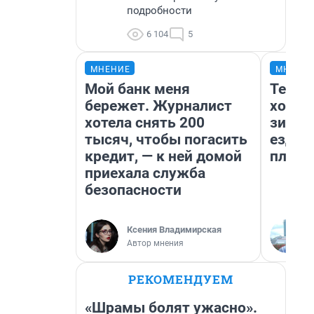
подробности
6 104
5
МНЕНИЕ
МНЕНИ
Мой банк меня
Тепло
бережет. Журналист
холод
хотела снять 200
зимой
тысяч, чтобы погасить
ездит
кредит, — к ней домой
плюсы
приехала служба
безопасности
Ксения Владимирская
Автор мнения
РЕКОМЕНДУЕМ
«Шрамы болят ужасно».