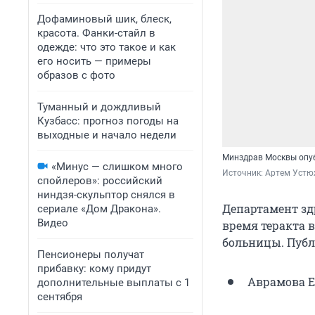
Дофаминовый шик, блеск,
красота. Фанки-стайл в
одежде: что это такое и как
его носить — примеры
образов с фото
Туманный и дождливый
Кузбасс: прогноз погоды на
выходные и начало недели
Минздрав Москвы опубл
«Минус — слишком много
Источник: 
Артем Устю
спойлеров»: российский
ниндзя-скульптор снялся в
Департамент з
сериале «Дом Дракона».
Видео
время теракта в
больницы. Публ
Пенсионеры получат
прибавку: кому придут
Аврамова Е
дополнительные выплаты с 1
сентября