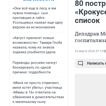
80 пост
«Они всё еще в лесу, и им
«Крокус
нужна помощь»: сын
пропавших в тайге
список
Усольцевых назвал еще одну
версию их исчезновения
Депздрав М
«Август принесет новые
госпитализ
возможности»: Тамара Глоба
назвала, кому из знаков
23 марта 2024, 07:13
зодиака улыбнется удача
Переводы россиян начнут
Написать
блокировать по одной
причине: подробности
«Меня не просто отменяют,
меня хотят убить»: участница
«Мамы в 16» ответила на
обвинения в домогательствах
к маленькому сыну