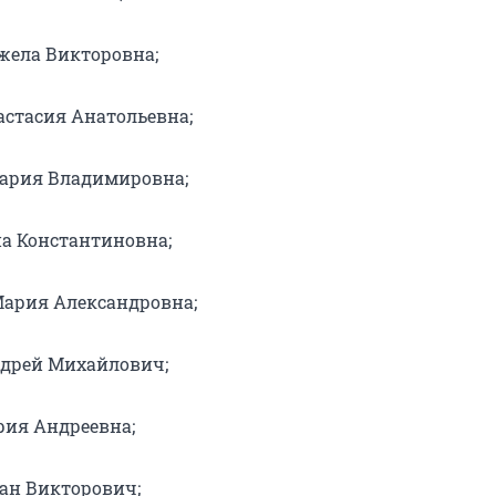
жела Викторовна;
астасия Анатольевна;
ария Владимировна;
на Константиновна;
ария Александровна;
дрей Михайлович;
ия Андреевна;
ан Викторович;