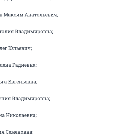
в Максим Анатольевич;
талия Владимировна;
лег Юльевич;
лена Радиевна;
ьга Евгеньевна;
ения Владимировна;
на Николаевна;
ия Семеновна;