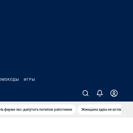
ОМОКОДЫ
ИГРЫ
На ферме экс-депутата погибли работники
Женщина едва не истекла кро