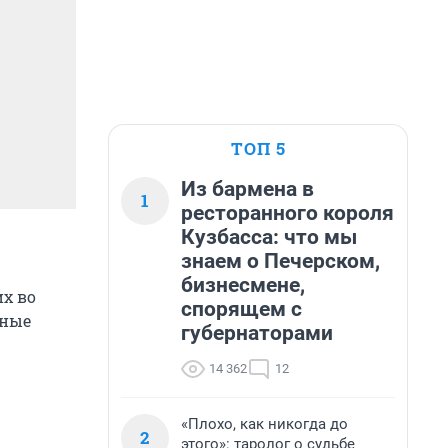
ТОП 5
Из бармена в
1
ресторанного короля
Кузбасса: что мы
знаем о Печерском,
бизнесмене,
х во
спорящем с
чные
губернаторами
14 362
12
«Плохо, как никогда до
2
этого»: таролог о судьбе