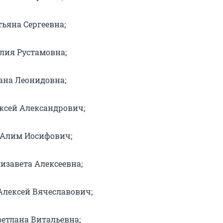
тьяна Сергеевна;
лия Рустамовна;
ана Леонидовна;
ксей Александрович;
 Алим Иосифович;
изавета Алексеевна;
Алексей Вячеславович;
ветлана Витальевна;