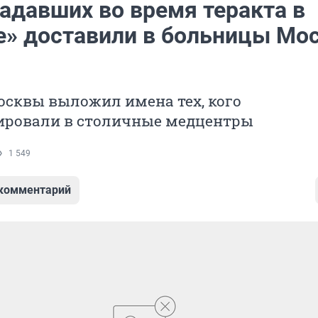
радавших во время теракта в
е» доставили в больницы Мо
осквы выложил имена тех, кого
ировали в столичные медцентры
1 549
 комментарий