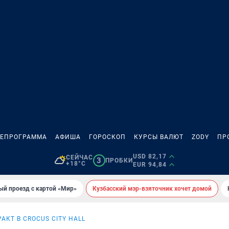
ЛЕПРОГРАММА
АФИША
ГОРОСКОП
КУРСЫ ВАЛЮТ
ZODY
ПР
USD 82,17
СЕЙЧАС
3
ПРОБКИ
+18°C
EUR 94,84
ый проезд с картой «Мир»
Кузбасский мэр-взяточник хочет домой
РАКТ В CROCUS CITY HALL