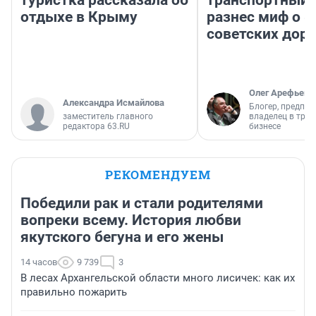
отдыхе в Крыму
разнес миф о 
советских доро
Олег Арефьев
Александра Исмайлова
Блогер, предпри
заместитель главного
владелец в тра
редактора 63.RU
бизнесе
РЕКОМЕНДУЕМ
Победили рак и стали родителями
вопреки всему. История любви
якутского бегуна и его жены
14 часов
9 739
3
В лесах Архангельской области много лисичек: как их
правильно пожарить