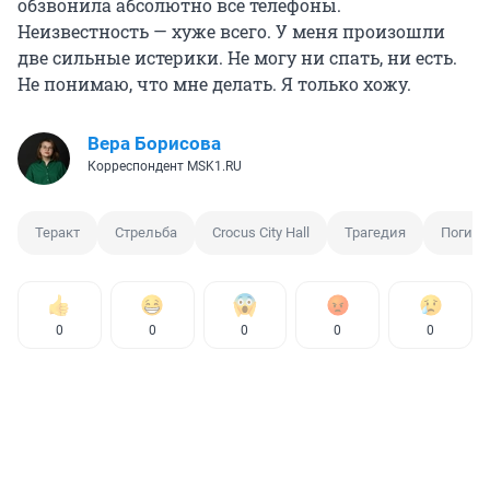
обзвонила абсолютно все телефоны.
Неизвестность — хуже всего. У меня произошли
две сильные истерики. Не могу ни спать, ни есть.
Не понимаю, что мне делать. Я только хожу.
Вера Борисова
Корреспондент MSK1.RU
Теракт
Стрельба
Crocus City Hall
Трагедия
Погиб
0
0
0
0
0