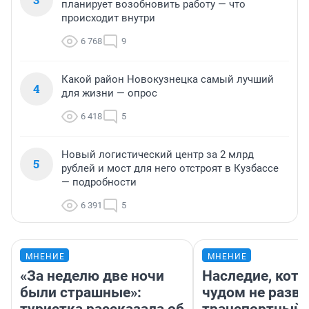
планирует возобновить работу — что
происходит внутри
6 768
9
Какой район Новокузнецка самый лучший
4
для жизни — опрос
6 418
5
Новый логистический центр за 2 млрд
5
рублей и мост для него отстроят в Кузбассе
— подробности
6 391
5
МНЕНИЕ
МНЕНИЕ
«За неделю две ночи
Наследие, кото
были страшные»:
чудом не разва
туристка рассказала об
транспортный 