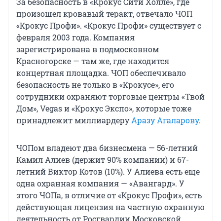
За безопасность в «Крокус Сити Холле», где
произошел кровавый теракт, отвечало ЧОП
«Крокус Профи». «Крокус Профи» существует с
февраля 2003 года. Компания
зарегистрирована в подмосковном
Красногорске — там же, где находится
концертная площадка. ЧОП обеспечивало
безопасность не только в «Крокусе», его
сотрудники охраняют торговые центры «Твой
Дом», Vegas и «Крокус Экспо», которые тоже
принадлежит миллиардеру
Аразу Агаларову
.
ЧОПом владеют два бизнесмена — 56-летний
Камил Алиев (держит 90% компании) и 67-
летний Виктор Котов (10%). У Алиева есть еще
одна охранная компания — «Авангард». У
этого ЧОПа, в отличие от «Крокус Профи», есть
действующая лицензия на частную охранную
деятельность от Росгвардии Московской