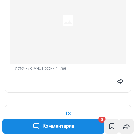
Источник: 
МЧС России / T.me
13
0
Что будет с «Крокусом»?
Комментарии