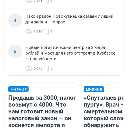
6 148
9
Какой район Новокузнецка самый лучший
4
для жизни — опрос
6 086
5
Новый логистический центр за 2 млрд
5
рублей и мост для него отстроят в Кузбассе
— подробности
6 075
5
МНЕНИЕ
МНЕНИЕ
Продашь за 3000, налог
«Спуталась реч
возьмут с 4000. Что
пургу». Врач — 
нам готовит новый
смертельном д
налоговый закон — он
который слож
коснется импорта и
обнаружить