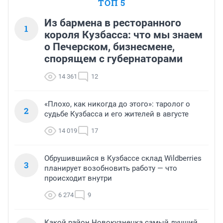
ТОП 5
Из бармена в ресторанного
1
короля Кузбасса: что мы знаем
о Печерском, бизнесмене,
спорящем с губернаторами
14 361
12
«Плохо, как никогда до этого»: таролог о
2
судьбе Кузбасса и его жителей в августе
14 019
17
Обрушившийся в Кузбассе склад Wildberries
3
планирует возобновить работу — что
происходит внутри
6 274
9
Какой район Новокузнецка самый лучший