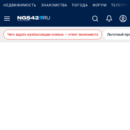
НЕДВИЖИМОСТЬ
ЗНАКОМСТВА
ПОГОДА
ФОРУМ
ТЕЛЕПРО
Чего ждать кузбассовцам осенью — ответ экономиста
Льготный про