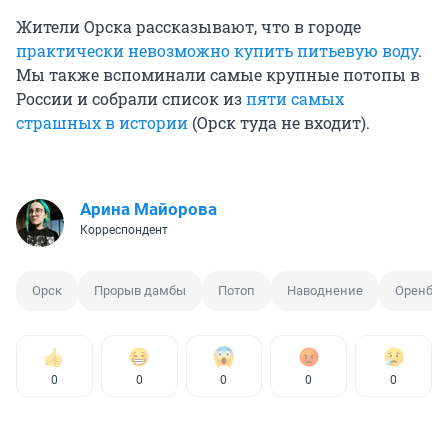
Жители Орска рассказывают, что в городе
практически невозможно купить питьевую воду
.
Мы также вспоминали самые крупные потопы в
России и собрали список из
пяти самых
страшных в истории
(Орск туда не входит).
Арина Майорова
Корреспондент
Орск
Прорыв дамбы
Потоп
Наводнение
Оренбур
0
0
0
0
0