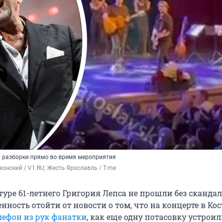
 разборки прямо во время мероприятия
хонский / V1.RU; Жесть Ярославль / T.me
туре 61-летнего Григория Лепса не прошли без скандал
нность отойти от новости о том, что на концерте в Ко
лефон из рук фанатки
, как еще одну потасовку устроил