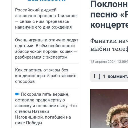
Поклонн
Российский диджей
песню «Р
загадочно пропал в Таиланде
— связь с ним прервалась
концерт
накануне его дня рождения
Фанатки нач
Очень игривы и отлично ладят
с детьми. В чём особенности
выбил теле
абиссинской породы кошек —
разбираемся с экспертом
18 апреля 2024, 13:00
Как спастись от жары без
кондиционера: 5 работающих
1
коммент
способов
Покорила пять вершин,
оставила предсмертную
записку и послание сыну. Что
с телом Натальи
Наговициной, погибшей на
пике Победы