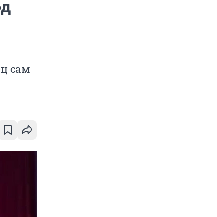
од
ец сам