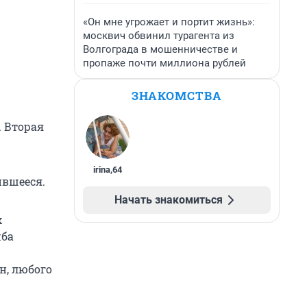
«Он мне угрожает и портит жизнь»:
москвич обвинил турагента из
Волгограда в мошенничестве и
пропаже почти миллиона рублей
ЗНАКОМСТВА
. Вторая
irina
,
64
ившееся.
Начать знакомиться
х
жба
н, любого