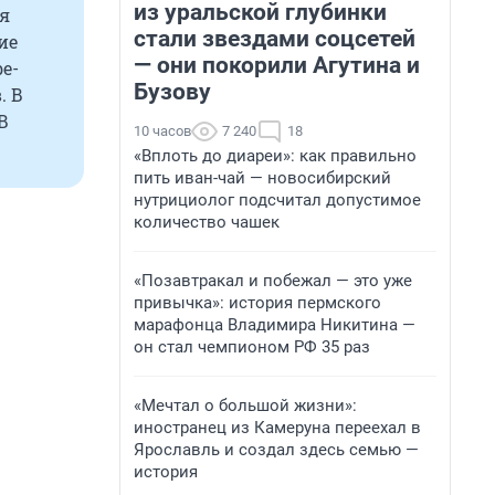
из уральской глубинки
ся
стали звездами соцсетей
ие
— они покорили Агутина и
e-
Бузову
. В
В
10 часов
7 240
18
«Вплоть до диареи»: как правильно
пить иван-чай — новосибирский
нутрициолог подсчитал допустимое
количество чашек
«Позавтракал и побежал — это уже
привычка»: история пермского
марафонца Владимира Никитина —
он стал чемпионом РФ 35 раз
«Мечтал о большой жизни»:
иностранец из Камеруна переехал в
Ярославль и создал здесь семью —
история