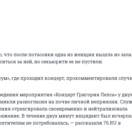
о, что после потасовки одна из женщин вышла из зала
иться за ней, но секьюрити ее не пустили.
ум», где проходил концерт, прокомментировали случ
ведения мероприятия «Концерт Григория Лепса» у дву
зникли разногласия на почве личной неприязни. Слу
ния отреагировала своевременно и нейтрализовала
яжение. В течение двух минут инцидент был исчерпа
етителям не потребовалась, — рассказали 76.RU в