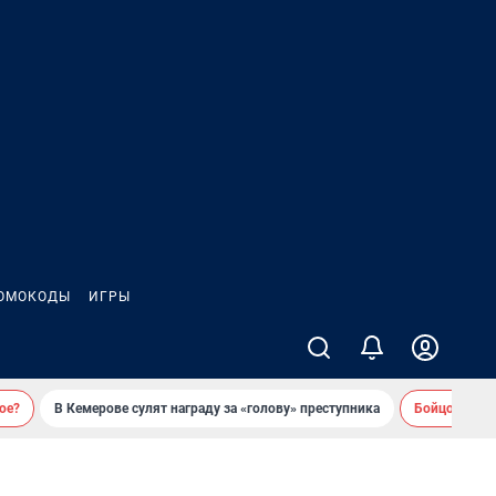
ОМОКОДЫ
ИГРЫ
ое?
В Кемерове сулят награду за «голову» преступника
Бойцовский 