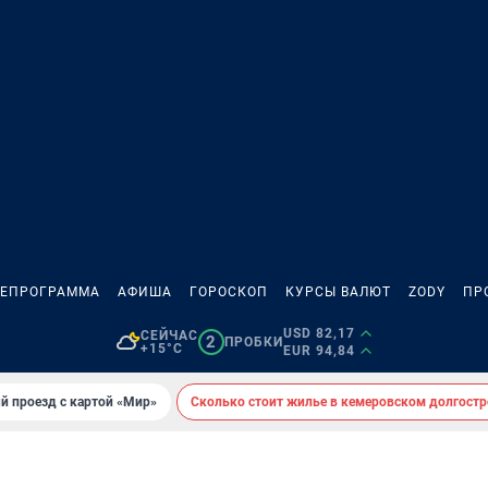
ЛЕПРОГРАММА
АФИША
ГОРОСКОП
КУРСЫ ВАЛЮТ
ZODY
ПР
USD 82,17
СЕЙЧАС
2
ПРОБКИ
+15°C
EUR 94,84
й проезд с картой «Мир»
Сколько стоит жилье в кемеровском долгостр