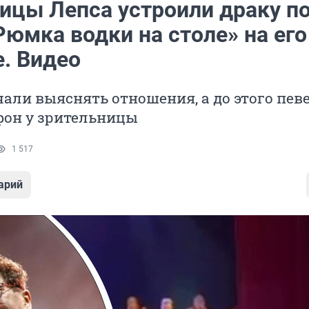
ицы Лепса устроили драку п
юмка водки на столе» на его
е. Видео
али выяснять отношения, а до этого пев
фон у зрительницы
1 517
арий