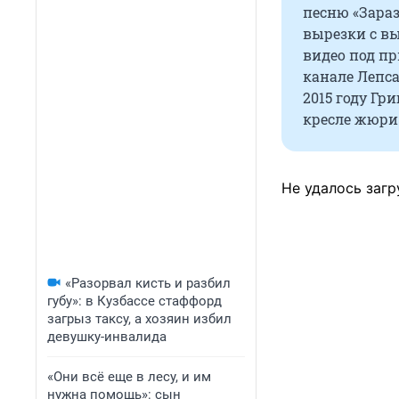
песню «Зараз
вырезки с вы
видео под п
канале Лепса
2015 году Гри
кресле жюри 
Не удалось загр
«Разорвал кисть и разбил
губу»: в Кузбассе стаффорд
загрыз таксу, а хозяин избил
девушку-инвалида
«Они всё еще в лесу, и им
нужна помощь»: сын