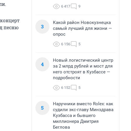
ли.
6 417
9
 концерт
Какой район Новокузнецка
3
од песню
самый лучший для жизни —
опрос
6 156
5
Новый логистический центр
4
за 2 млрд рублей и мост для
него отстроят в Кузбассе —
подробности
6 152
5
Наручники вместо Rolex: как
5
судили экс-главу Минздрава
Кузбасса и бывшего
миллионера Дмитрия
Беглова