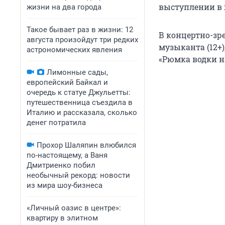
выступлении в Я
жизни на два города
Такое бывает раз в жизни: 12
В концертно-зр
августа произойдут три редких
музыканта (12+
астрономических явления
«Рюмка водки на
Лимонные сады,
европейский Байкал и
очередь к статуе Джульетты:
путешественница съездила в
Италию и рассказала, сколько
денег потратила
Прохор Шаляпин влюбился
по-настоящему, а Ваня
Дмитриенко побил
необычный рекорд: новости
из мира шоу-бизнеса
«Личный оазис в центре»:
квартиру в элитном