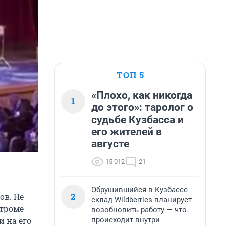
ТОП 5
«Плохо, как никогда
1
до этого»: таролог о
судьбе Кузбасса и
его жителей в
августе
15 012
21
Обрушившийся в Кузбассе
2
ов. Не
склад Wildberries планирует
строме
возобновить работу — что
происходит внутри
и на его