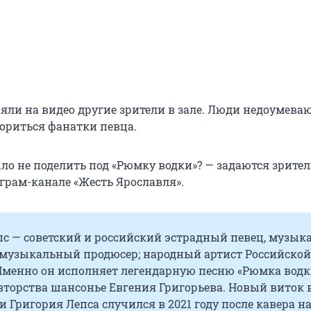
ли на видео другие зрители в зале. Люди недоумевают
сориться фанатки певца.
ло не поделить под «Рюмку водки»? — задаются зрите
еграм-канале «Жесть Ярославля».
с — советский и российский эстрадный певец, музыка
 музыкальный продюсер; народный артист Российской
Именно он исполняет легендарную песню «Рюмка водк
 авторства шансонье Евгения Григорьева. Новый виток 
 Григория Лепса случился в 2021 году после кавера н