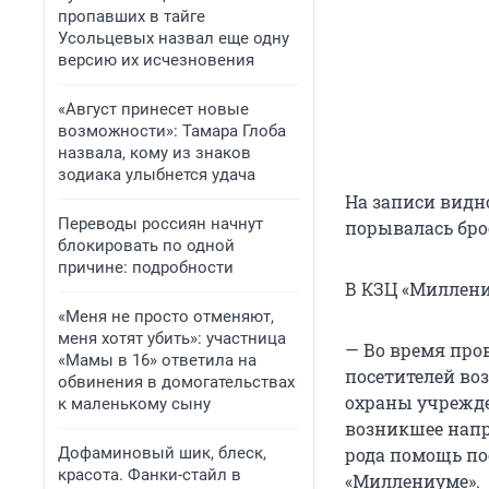
пропавших в тайге
Усольцевых назвал еще одну
версию их исчезновения
«Август принесет новые
возможности»: Тамара Глоба
назвала, кому из знаков
зодиака улыбнется удача
На записи видн
Переводы россиян начнут
порывалась брос
блокировать по одной
причине: подробности
В КЗЦ «Миллени
«Меня не просто отменяют,
меня хотят убить»: участница
— Во время про
«Мамы в 16» ответила на
посетителей во
обвинения в домогательствах
охраны учрежде
к маленькому сыну
возникшее напр
Дофаминовый шик, блеск,
рода помощь пос
красота. Фанки-стайл в
«Миллениуме».