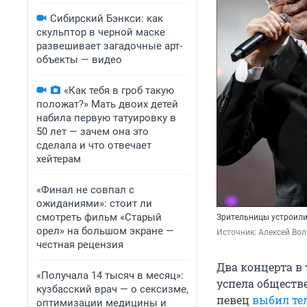
Сибирский Бэнкси: как
скульптор в черной маске
развешивает загадочные арт-
объекты — видео
«Как тебя в гроб такую
положат?» Мать двоих детей
набила первую татуировку в
50 лет — зачем она это
сделала и что отвечает
хейтерам
«Финал не совпал с
ожиданиями»: стоит ли
смотреть фильм «Старый
Зрительницы устроили
орел» на большом экране —
Источник: 
Алексей Вол
честная рецензия
Два концерта в 
«Получала 14 тысяч в месяц»:
успела обществе
кузбасский врач — о сексизме,
певец
выбил те
оптимизации медицины и