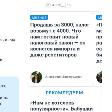
4 853
15
МНЕНИЕ
МНЕНИ
Продашь за 3000, налог
«Поку
возьмут с 4000. Что
мешке
нам готовит новый
предп
, из-за
налоговый закон — он
расска
коснется импорта и
самом
даже репетиторов
бизне
ли
дешев
Анастасия Завгородняя
нт,
РЕКОМЕНДУЕМ
и на
«Нам не хотелось
в
популярности». Бабушки
а