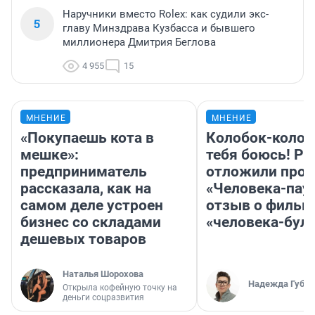
Наручники вместо Rolex: как судили экс-
5
главу Минздрава Кузбасса и бывшего
миллионера Дмитрия Беглова
4 955
15
МНЕНИЕ
МНЕНИЕ
«Покупаешь кота в
Колобок-колобо
мешке»:
тебя боюсь! Ра
предприниматель
отложили прок
рассказала, как на
«Человека-пау
самом деле устроен
отзыв о фильм
бизнес со складами
«человека-бул
дешевых товаров
Наталья Шорохова
Надежда Губар
Открыла кофейную точку на
деньги соцразвития