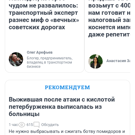
чудом не развалилось:
возьмут с 4000
транспортный эксперт
нам готовит н
разнес миф о «вечных»
налоговый зако
советских дорогах
коснется импор
даже репетито
Олег Арефьев
Блогер, предприниматель,
Анастасия Зав
владелец в транспортном
бизнесе
РЕКОМЕНДУЕМ
Выжившая после атаки с кислотой
петербурженка выписалась из
больницы
1 час
615
Обсудить
Не нужно выбрасывать и сжигать ботву помидоров и