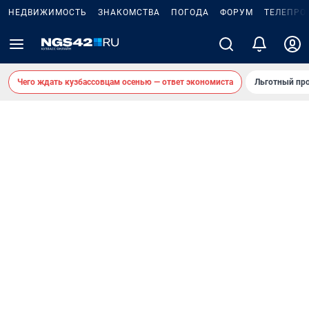
НЕДВИЖИМОСТЬ
ЗНАКОМСТВА
ПОГОДА
ФОРУМ
ТЕЛЕПРО
Чего ждать кузбассовцам осенью — ответ экономиста
Льготный про