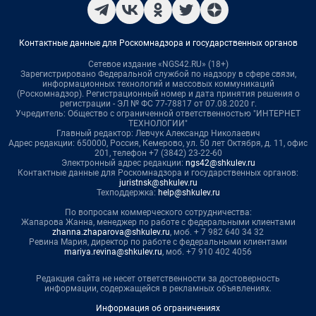
Контактные данные для Роскомнадзора и государственных органов
Сетевое издание «NGS42.RU» (18+)
Зарегистрировано Федеральной службой по надзору в сфере связи,
информационных технологий и массовых коммуникаций
(Роскомнадзор). Регистрационный номер и дата принятия решения о
регистрации - ЭЛ № ФС 77-78817 от 07.08.2020 г.
Учредитель: Общество с ограниченной ответственностью "ИНТЕРНЕТ
ТЕХНОЛОГИИ"
Главный редактор: Левчук Александр Николаевич
Адрес редакции: 650000, Россия, Кемерово, ул. 50 лет Октября, д. 11, офис
201, телефон +7 (3842) 23-22-60
Электронный адрес редакции:
ngs42@shkulev.ru
Контактные данные для Роскомнадзора и государственных органов:
juristnsk@shkulev.ru
Техподдержка:
help@shkulev.ru
По вопросам коммерческого сотрудничества:
Жапарова Жанна, менеджер по работе с федеральными клиентами
zhanna.zhaparova@shkulev.ru
, моб. + 7 982 640 34 32
Ревина Мария, директор по работе с федеральными клиентами
mariya.revina@shkulev.ru
, моб. +7 910 402 4056
Редакция сайта не несет ответственности за достоверность
информации, содержащейся в рекламных объявлениях.
Информация об ограничениях