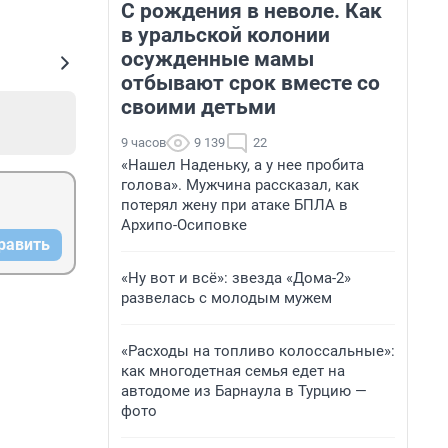
С рождения в неволе. Как
в уральской колонии
осужденные мамы
отбывают срок вместе со
своими детьми
9 часов
9 139
22
«Нашел Наденьку, а у нее пробита
голова». Мужчина рассказал, как
потерял жену при атаке БПЛА в
Архипо-Осиповке
равить
«Ну вот и всё»: звезда «Дома-2»
развелась с молодым мужем
«Расходы на топливо колоссальные»:
как многодетная семья едет на
автодоме из Барнаула в Турцию —
фото