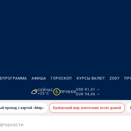
ЛЕПРОГРАММА
АФИША
ГОРОСКОП
КУРСЫ ВАЛЮТ
ZODY
ПР
USD 81,41
СЕЙЧАС
5
ПРОБКИ
+25°C
EUR 94,06
ый проезд с картой «Мир»
Кузбасский мэр-взяточник хочет домой
ДРОБНОСТИ