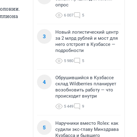
опрос
колонии.
6 007
5
иллиона
Новый логистический центр
3
за 2 млрд рублей и мост для
него отстроят в Кузбассе —
подробности
5 980
5
Обрушившийся в Кузбассе
4
склад Wildberries планирует
возобновить работу — что
происходит внутри
5 449
9
Наручники вместо Rolex: как
5
судили экс-главу Минздрава
Кузбасса и бывшего