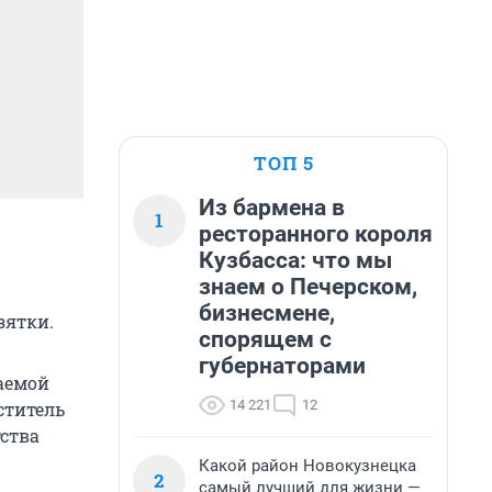
ТОП 5
Из бармена в
1
ресторанного короля
Кузбасса: что мы
знаем о Печерском,
бизнесмене,
зятки.
спорящем с
губернаторами
аемой
14 221
12
ститель
тства
Какой район Новокузнецка
2
самый лучший для жизни —