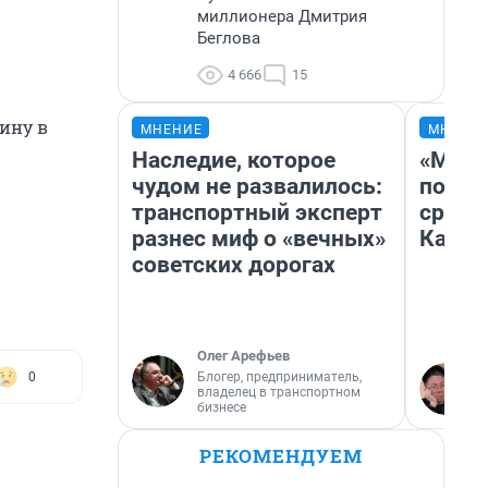
миллионера Дмитрия
Беглова
4 666
15
ину в
МНЕНИЕ
МНЕНИ
Наследие, которое
«Маши
чудом не развалилось:
полет
транспортный эксперт
сравн
разнес миф о «вечных»
Казах
советских дорогах
Олег Арефьев
Блогер, предприниматель,
0
владелец в транспортном
бизнесе
РЕКОМЕНДУЕМ