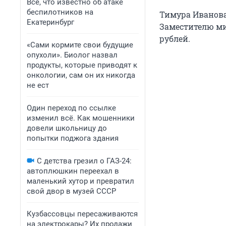
Все, что известно об атаке
беспилотников на
Тимура Иванова 
Екатеринбург
Заместителю ми
рублей.
«Сами кормите свои будущие
опухоли». Биолог назвал
продукты, которые приводят к
онкологии, сам он их никогда
не ест
Один переход по ссылке
изменил всё. Как мошенники
довели школьницу до
попытки поджога здания
С детства грезил о ГАЗ-24:
автоплюшкин переехал в
маленький хутор и превратил
свой двор в музей СССР
Кузбассовцы пересаживаются
на электрокары? Их продажи