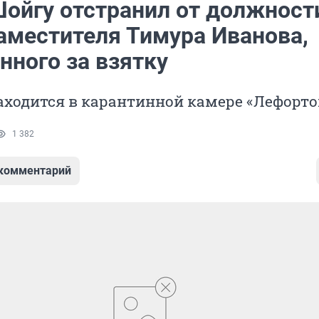
Шойгу отстранил от должност
заместителя Тимура Иванова,
нного за взятку
аходится в карантинной камере «Лефорто
1 382
 комментарий