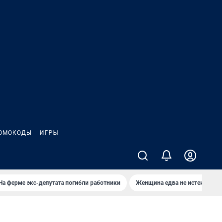
ОМОКОДЫ
ИГРЫ
На ферме экс-депутата погибли работники
Женщина едва не истекла кро