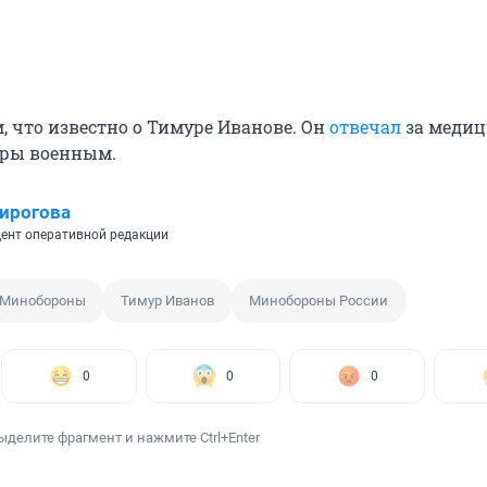
, что известно о Тимуре Иванове. Он
отвечал
за медиц
иры военным.
ирогова
ент оперативной редакции
Минобороны
Тимур Иванов
Минобороны России
0
0
0
ыделите фрагмент и нажмите Ctrl+Enter