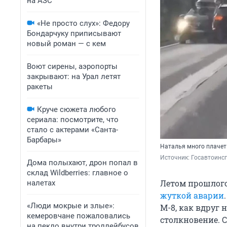
на АЗС
«Не просто слух»: Федору
Бондарчуку приписывают
новый роман — с кем
Воют сирены, аэропорты
закрывают: на Урал летят
ракеты
Круче сюжета любого
сериала: посмотрите, что
стало с актерами «Санта-
Барбары»
Наталья много плачет
Источник: 
Госавтоинс
Дома полыхают, дрон попал в
склад Wildberries: главное о
Летом прошлого
налетах
жуткой аварии
«Люди мокрые и злые»:
М-8, как вдруг
кемеровчане пожаловались
столкновение. 
на пекло внутри троллейбусов