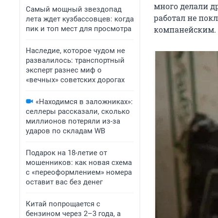
много делали др
Самый мощный звездопад
работал не пок
лета ждет кузбассовцев: когда
пик и топ мест для просмотра
компанейским. 
Наследие, которое чудом не
развалилось: транспортный
эксперт разнес миф о
«вечных» советских дорогах
«Находимся в заложниках»:
селлеры рассказали, сколько
миллионов потеряли из-за
ударов по складам WB
Подарок на 18-летие от
мошенников: как новая схема
с «переоформлением» номера
оставит вас без денег
Китай попрощается с
бензином через 2–3 года, а