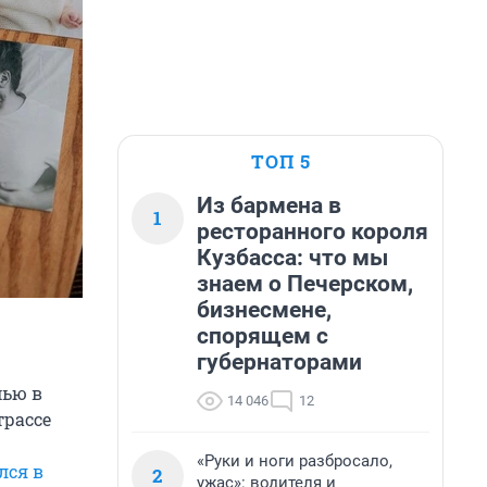
ТОП 5
Из бармена в
1
ресторанного короля
Кузбасса: что мы
знаем о Печерском,
бизнесмене,
спорящем с
губернаторами
мью в
14 046
12
трассе
«Руки и ноги разбросало,
лся в
2
ужас»: водителя и