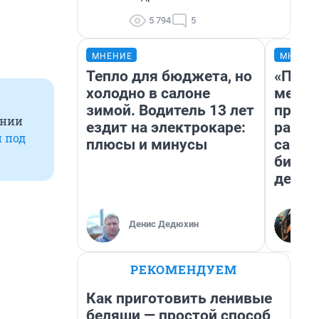
5 794
5
МНЕНИЕ
МНЕНИ
Тепло для бюджета, но
«Поку
холодно в салоне
мешке
зимой. Водитель 13 лет
предп
ении
ездит на электрокаре:
расска
 под
плюсы и минусы
самом
бизне
дешев
Денис Дедюхин
РЕКОМЕНДУЕМ
Как приготовить ленивые
беляши — простой способ