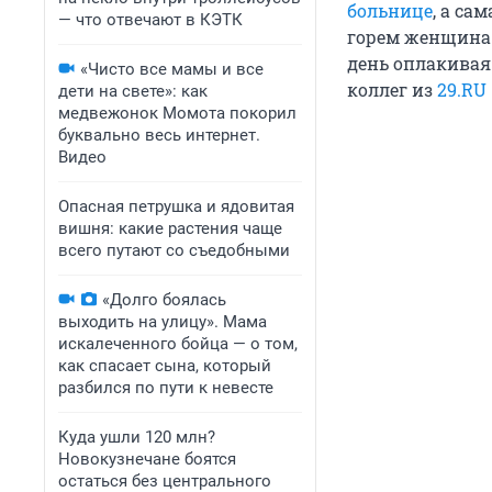
больнице
, а са
— что отвечают в КЭТК
горем женщина
день оплакивая
«Чисто все мамы и все
коллег из
29.RU
дети на свете»: как
медвежонок Момота покорил
буквально весь интернет.
Видео
Опасная петрушка и ядовитая
вишня: какие растения чаще
всего путают со съедобными
«Долго боялась
выходить на улицу». Мама
искалеченного бойца — о том,
как спасает сына, который
разбился по пути к невесте
Куда ушли 120 млн?
Новокузнечане боятся
остаться без центрального