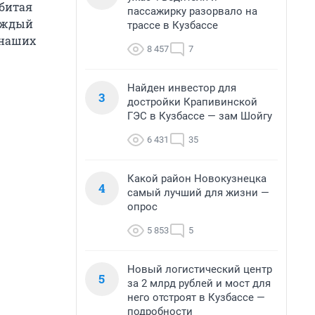
убитая
пассажирку разорвало на
аждый
трассе в Кузбассе
 наших
8 457
7
Найден инвестор для
3
достройки Крапивинской
ГЭС в Кузбассе — зам Шойгу
6 431
35
Какой район Новокузнецка
4
самый лучший для жизни —
опрос
5 853
5
Новый логистический центр
5
за 2 млрд рублей и мост для
него отстроят в Кузбассе —
подробности