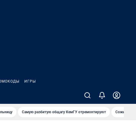
ОМОКОДЫ
ИГРЫ
ольницу
Самую разбитую общагу КемГУ отремонтируют
Сожительни