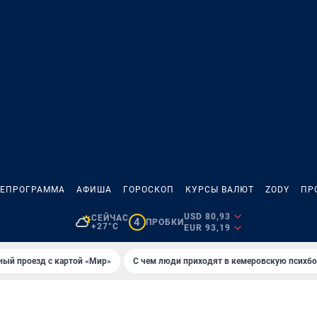
ЛЕПРОГРАММА
АФИША
ГОРОСКОП
КУРСЫ ВАЛЮТ
ZODY
ПР
USD 80,93
СЕЙЧАС
4
ПРОБКИ
+27°C
EUR 93,19
ный проезд с картой «Мир»
С чем люди приходят в кемеровскую психб