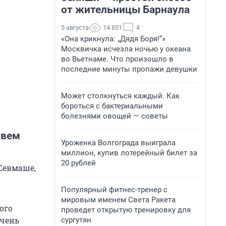
от жительницы Барнаула
5 августа
14 851
4
«Она крикнула: „Дядя Боря!“»
Москвичка исчезла ночью у океана
во Вьетнаме. Что произошло в
последние минуты пропажи девушки
Может столкнуться каждый. Как
бороться с бактериальными
болезнями овощей — советы
ивем
Уроженка Волгограда выиграла
миллион, купив лотерейный билет за
20 рублей
 Севмаше,
Популярный фитнес-тренер с
мировым именем Света Ракета
ого
проведет открытую тренировку для
очень
сургутян