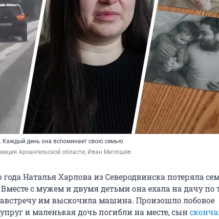
. Каждый день она вспоминает свою семью
пекция Архангельской области, Иван Митюшёв
 года Наталья Харлова из Северодвинска потеряла се
. Вместе с мужем и двумя детьми она ехала на дачу по 
 навстречу им выскочила машина. Произошло лобовое
Супруг и маленькая дочь погибли на месте, сын
сконча