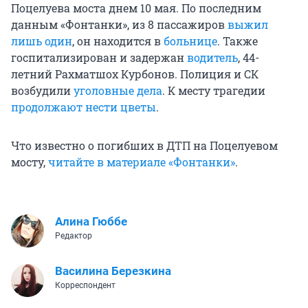
Поцелуева моста днем 10 мая. По последним
данным «Фонтанки», из 8 пассажиров
выжил
лишь один
, он находится в
больнице
. Также
госпитализирован и задержан
водитель
, 44-
летний Рахматшох Курбонов. Полиция и СК
возбудили
уголовные дела
. К месту трагедии
продолжают нести цветы
.
Что известно о погибших в ДТП на Поцелуевом
мосту,
читайте в материале «Фонтанки»
.
Алина Гюббе
Редактор
Василина Березкина
Корреспондент