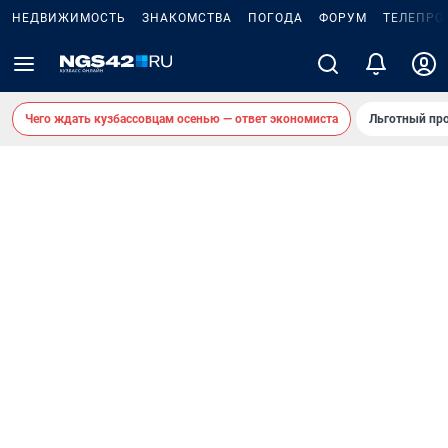
НЕДВИЖИМОСТЬ
ЗНАКОМСТВА
ПОГОДА
ФОРУМ
ТЕЛЕПРО
Чего ждать кузбассовцам осенью — ответ экономиста
Льготный про