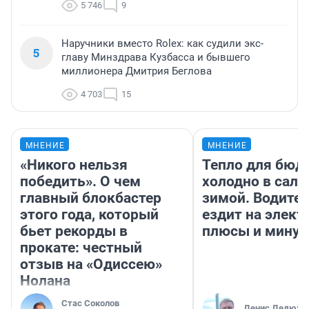
5 746
9
Наручники вместо Rolex: как судили экс-
5
главу Минздрава Кузбасса и бывшего
миллионера Дмитрия Беглова
4 703
15
МНЕНИЕ
МНЕНИЕ
«Никого нельзя
Тепло для бюд
победить». О чем
холодно в сало
главный блокбастер
зимой. Водител
этого года, который
ездит на элект
бьет рекорды в
плюсы и мину
прокате: честный
отзыв на «Одиссею»
Нолана
Стас Соколов
Денис Дедюхи