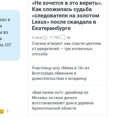
«Не хочется в это верить».
Как сложилась судьба
«следователя на золотом
ано в
Lexus» после скандала в
и
Екатеринбурге
м из
3 часа
11 790
68
а
Слизни атакуют: как спасти цветник
ь 107
от вредителей — три копеечных
способа
Участницу шоу «Мама в 16» из
Волгограда обвинили в
домогательствах к младенцу
«Вам зачем он?»: дизайнер из
Москвы за свои деньги
восстанавливает дом в деревне
Архангельской области
1