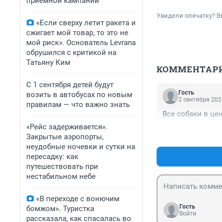
приемной кампании
Увидели опечатку? В
«Если сверху летит ракета и
сжигает мой товар, то это не
мой риск». Основатель Levrana
обрушился с критикой на
Татьяну Ким
КОММЕНТАР
С 1 сентября детей будут
Гость
возить в автобусах по новым
2 сентября 202
правилам — что важно знать
Все собаки в це
«Рейс задерживается».
Закрытые аэропорты,
неудобные ночевки и сутки на
пересадку: как
путешествовать при
нестабильном небе
«В переходе с вонючим
Гость
бомжом». Туристка
Войти
рассказала, как спасалась во