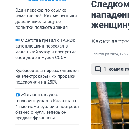
Следком
Один переход по ссылке
нападени
изменил всё. Как мошенники
довели школьницу до
женщин
попытки поджога здания
Хаски загр
С детства грезил о ГАЗ-24:
автоплюшкин переехал в
маленький хутор и превратил
1 сентября 2024, 17:27
свой двор в музей СССР
1
коммент
Кузбассовцы пересаживаются
на электрокары? Их продажи
подскочили на 250%
«Я ехал в никуда»:
геодезист уехал в Казахстан с
4 тысячами рублей и построил
бизнес с нуля. Теперь он
продает франшизы