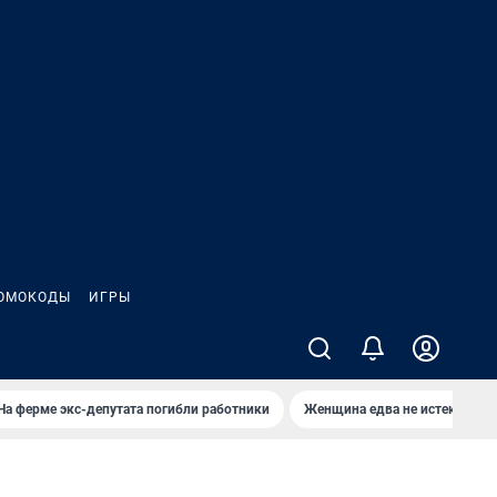
ОМОКОДЫ
ИГРЫ
На ферме экс-депутата погибли работники
Женщина едва не истекла кро