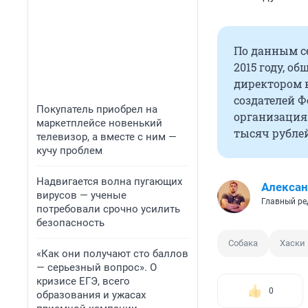
По данным се
2015 году, о
директором 
создателей Ф
Покупатель приобрел на
организация
маркетплейсе новенький
тысяч рублей
телевизор, а вместе с ним —
кучу проблем
Надвигается волна пугающих
Алексан
вирусов — ученые
Главный ре
потребовали срочно усилить
безопасность
Собака
Хаски
«Как они получают сто баллов
— серьезный вопрос». О
кризисе ЕГЭ, всего
0
образования и ужасах