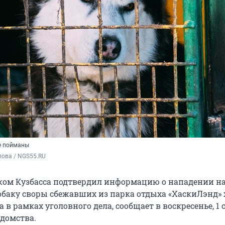
е пойманы
пова / NGS55.RU
ком Кузбасса подтвердил информацию о нападении н
обаку своры сбежавших из парка отдыха «ХаскиЛэнд» 
 в рамках уголовного дела, сообщает в воскресенье, 1 
едомства.