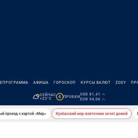
ЛЕПРОГРАММА
АФИША
ГОРОСКОП
КУРСЫ ВАЛЮТ
ZODY
ПР
USD 81,41
СЕЙЧАС
4
ПРОБКИ
+23°C
EUR 94,06
ый проезд с картой «Мир»
Кузбасский мэр-взяточник хочет домой