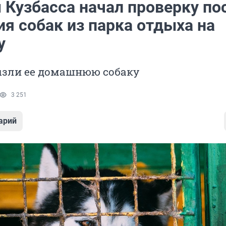
 Кузбасса начал проверку по
я собак из парка отдыха на
у
ызли ее домашнюю собаку
3 251
арий