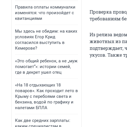
Правила оплаты коммуналки
Проверка провод
изменятся: что произойдет с
требованиям бе
квитанциями
Мы здесь не обидим: на каких
Из релиза ведом
условиях Егор Крид
животных из па
согласился выступить в
подтверждает, 
Кемерове?
укусов. Также 
«Это общий ребенок, а не „муж
помогает“»: истории семей,
где в декрет ушел отец
«На 18 отдыхающих 18
поваров». Как проходит лето в
Крыму с перебоями света и
бензина, водой по графику и
налетами БПЛА
Как две средних зарплаты:
каким специалистам в