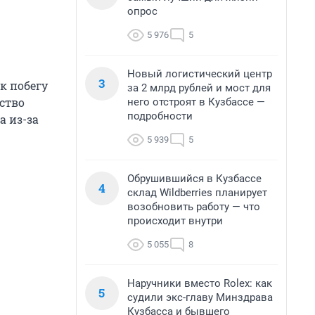
опрос
5 976
5
Новый логистический центр
3
к побегу
за 2 млрд рублей и мост для
ство
него отстроят в Кузбассе —
подробности
а из-за
5 939
5
Обрушившийся в Кузбассе
4
склад Wildberries планирует
возобновить работу — что
происходит внутри
5 055
8
Наручники вместо Rolex: как
5
судили экс-главу Минздрава
Кузбасса и бывшего