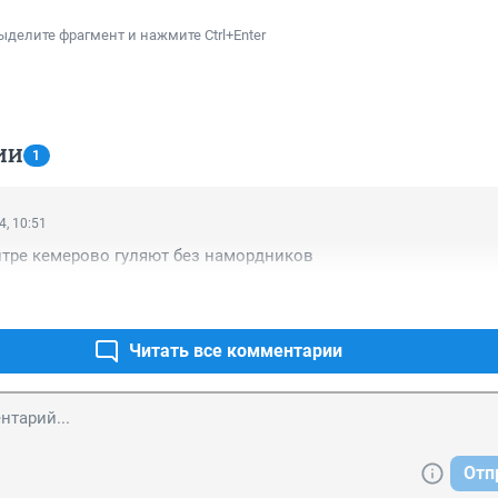
ыделите фрагмент и нажмите Ctrl+Enter
ИИ
1
4, 10:51
нтре кемерово гуляют без намордников
Читать все комментарии
Отп