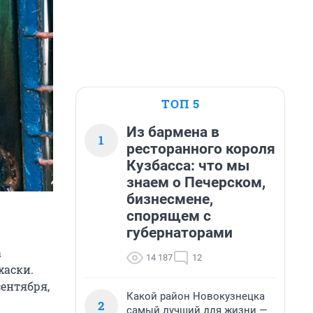
ТОП 5
Из бармена в
1
ресторанного короля
Кузбасса: что мы
знаем о Печерском,
бизнесмене,
спорящем с
губернаторами
а
14 187
12
хаски.
сентября,
Какой район Новокузнецка
2
самый лучший для жизни —