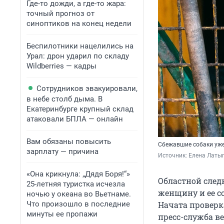
Где-то дожди, а где-то жара:
точный прогноз от
синоптиков на конец недели
Беспилотники нацелились на
Урал: дрон ударил по складу
Wildberries — кадры
Сотрудников эвакуировали,
в небе столб дыма. В
Екатеринбурге крупный склад
атаковали БПЛА — онлайн
Вам обязаны повысить
Сбежавшие собаки уж
зарплату — причина
Источник: 
Елена Латы
«Она крикнула: „Дядя Боря!“»
Областной след
25-летняя туристка исчезла
женщину и ее с
ночью у океана во Вьетнаме.
Что произошло в последние
Начата проверка
минуты ее пропажи
пресс-служба в