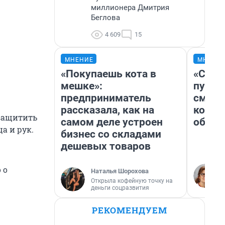
миллионера Дмитрия
Беглова
4 609
15
МНЕНИЕ
МНЕНИ
«Покупаешь кота в
«Спут
мешке»:
пургу»
предприниматель
смерт
рассказала, как на
котор
 защитить
самом деле устроен
обнар
а и рук.
бизнес со складами
дешевых товаров
 о
Наталья Шорохова
Открыла кофейную точку на
деньги соцразвития
РЕКОМЕНДУЕМ