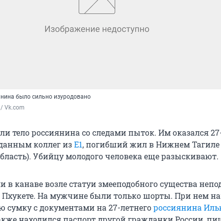
янина было сильно изуродовано
/ Vk.com
ли тело россиянина со следами пыток. Им оказался 2
 данным коллег из
Е1
, погибший жил в Нижнем Тагиле
область). Убийцу молодого человека еще разыскивают.
и в канаве возле статуи змееподобного существа непо
 Пхукете. На мужчине были только шорты. При нем н
 сумку с документами на 27-летнего
россиянина Ил
также находился паспорт другой гражданки России, пи