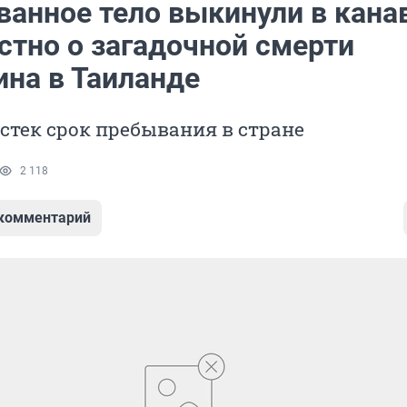
ванное тело выкинули в канав
стно о загадочной смерти
ина в Таиланде
истек срок пребывания в стране
2 118
 комментарий