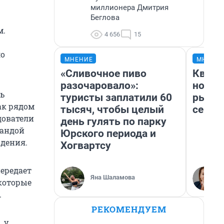
миллионера Дмитрия
Беглова
м.
4 656
15
ло
МНЕНИЕ
МНЕНИ
«Сливочное пиво
Кварт
разочаровало»:
но де
ть
туристы заплатили 60
рынок
ак рядом
тысяч, чтобы целый
сейча
дователи
день гулять по парку
бандой
Юрского периода и
юдения.
Хогвартсу
передает
Яна Шаламова
 которые
.
РЕКОМЕНДУЕМ
 у