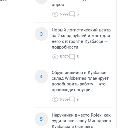
опрос
5 999
5
Новый логистический центр
3
за 2 млрд рублей и мост для
него отстроят в Кузбассе —
подробности
5 970
5
Обрушившийся в Кузбассе
4
склад Wildberries планирует
возобновить работу — что
происходит внутри
5 359
9
Наручники вместо Rolex: как
5
судили экс-главу Минздрава
Кузбасса и бывшего