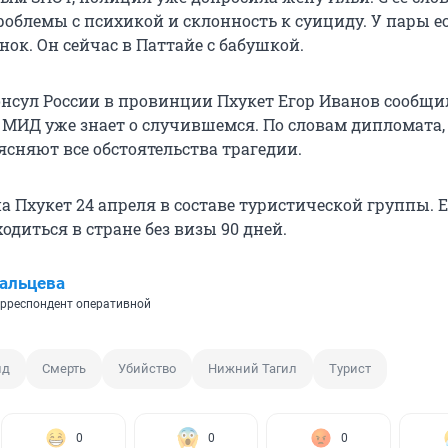
роблемы с психикой и склонность к суициду. У пары е
ок. Он сейчас в Паттайе с бабушкой.
нсул России в провинции Пхукет Егор Иванов сообщил
 МИД уже знает о случившемся. По словам дипломата,
ясняют все обстоятельства трагедии.
а Пхукет 24 апреля в составе туристической группы. 
диться в стране без визы 90 дней.
альцева
рреспондент оперативной
нд
Смерть
Убийство
Нижний Тагил
Турист
0
0
0