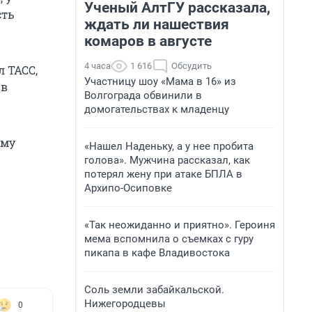
Ученый АлтГУ рассказала,
сть
ждать ли нашествия
комаров в августе
4 часа
1 616
Обсудить
 ТАСС,
Участницу шоу «Мама в 16» из
 в
Волгограда обвинили в
домогательствах к младенцу
Ему
«Нашел Наденьку, а у нее пробита
голова». Мужчина рассказал, как
потерял жену при атаке БПЛА в
Архипо-Осиповке
«Так неожиданно и приятно». Героиня
мема вспомнила о съемках с гуру
пикапа в кафе Владивостока
Соль земли забайкальской.
Нижегородцевы
0