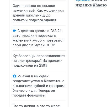
издание Khaoso
Один переход по ссылке
изменил всё. Как мошенники
довели школьницу до
попытки поджога здания
С детства грезил о ГАЗ-24:
автоплюшкин переехал в
маленький хутор и превратил
свой двор в музей СССР
Кузбассовцы пересаживаются
на электрокары? Их продажи
подскочили на 250%
«Я ехал в никуда»:
геодезист уехал в Казахстан с
4 тысячами рублей и построил
бизнес с нуля. Теперь он
продает франшизы
Где-то дожди, а где-то жара: