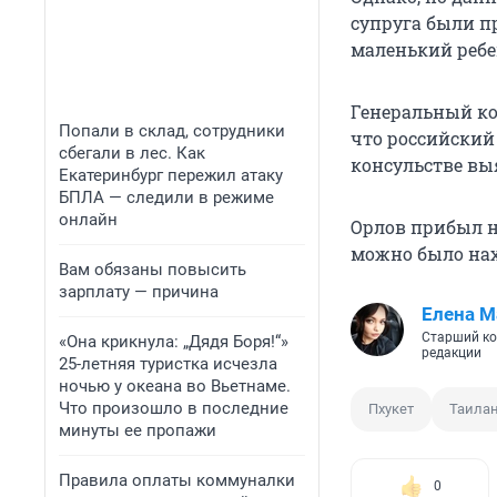
супруга были п
маленький ребен
Генеральный ко
Попали в склад, сотрудники
что российский
сбегали в лес. Как
консульстве вы
Екатеринбург пережил атаку
БПЛА — следили в режиме
онлайн
Орлов прибыл н
можно было нахо
Вам обязаны повысить
зарплату — причина
Елена М
Старший ко
«Она крикнула: „Дядя Боря!“»
редакции
25-летняя туристка исчезла
ночью у океана во Вьетнаме.
Что произошло в последние
Пхукет
Таила
минуты ее пропажи
Правила оплаты коммуналки
0