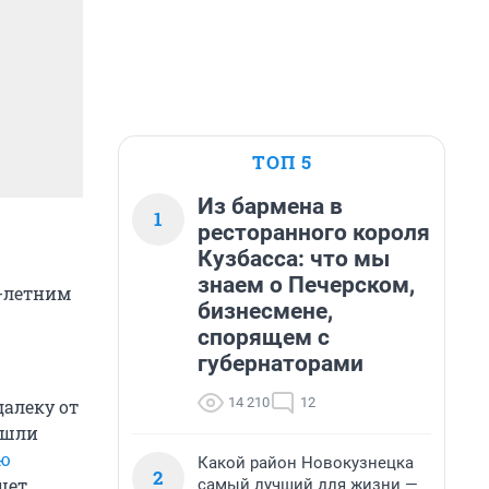
ТОП 5
Из бармена в
1
ресторанного короля
Кузбасса: что мы
знаем о Печерском,
7-летним
бизнесмене,
спорящем с
губернаторами
14 210
12
далеку от
ашли
ью
Какой район Новокузнецка
2
шет
самый лучший для жизни —