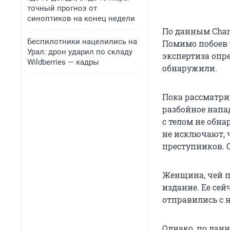
точный прогноз от
синоптиков на конец недели
По данным Chan
Беспилотники нацелились на
Помимо побоев 
Урал: дрон ударил по складу
экспертиза опре
Wildberries — кадры
обнаружили.
Пока рассматри
разбойное напад
с телом не обна
не исключают, 
преступников. 
Женщина, чей п
издание. Ее се
отправились с н
Однако, по данн