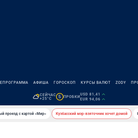
ЛЕПРОГРАММА
АФИША
ГОРОСКОП
КУРСЫ ВАЛЮТ
ZODY
ПР
USD 81,41
СЕЙЧАС
5
ПРОБКИ
+25°C
EUR 94,06
ый проезд с картой «Мир»
Кузбасский мэр-взяточник хочет домой