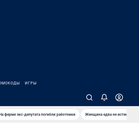
ОМОКОДЫ
ИГРЫ
На ферме экс-депутата погибли работники
Женщина едва не истекла кро