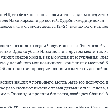
nel 8, его били по голове каким-то твердым предмето
тело Ильи изрезали до костей. Судебно-медицинская
делила, что он скончался за 12–24 часа до того, как те
вается несколько версий случившегося. Это могло бы
ение. Однако убить Илью могли в другом месте, так к
ружили следов крови, как и орудия преступления. Сле
что у погибшего мог возникнуть конфликт с местной 
Сейчас полиция проверяет записи с камер видеонабл
аспорт нашли у погибшего, могла быть его подругой, 
йчас разыскивают вместе с тремя детьми Ильи Орлова,
им в Таиланд и пропали без вести, сообщает Channel 8
ым SHOT, полиция уже допросила жену Ильи. С ее слов,