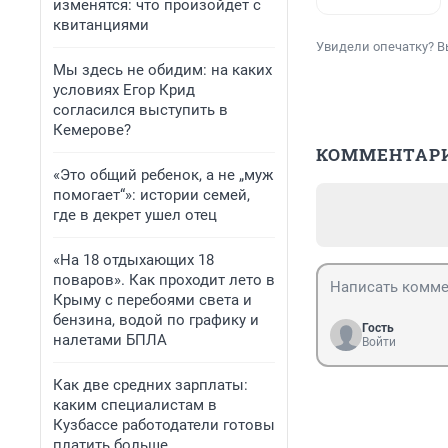
изменятся: что произойдет с
квитанциями
Увидели опечатку? В
Мы здесь не обидим: на каких
условиях Егор Крид
согласился выступить в
Кемерове?
КОММЕНТАР
«Это общий ребенок, а не „муж
помогает“»: истории семей,
где в декрет ушел отец
«На 18 отдыхающих 18
поваров». Как проходит лето в
Крыму с перебоями света и
бензина, водой по графику и
Гость
налетами БПЛА
Войти
Как две средних зарплаты:
каким специалистам в
Кузбассе работодатели готовы
платить больше