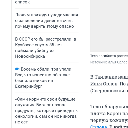
список
Людям приходят уведомления
о зачислении денег на счет:
почему верить этому опасно
В СССР его бы расстреляли: в
Кузбассе спустя 35 лет
поймали убийцу из
Новосибирска
Тело погибшего росси
Источник: 
Илья Орлов 
Восемь сбили, три упали.
Все, что известно об атаке
В Таиланде наш
беспилотников на
Илья Орлов. По
Екатеринбург
(Свердловская 
«Сами кормите свои будущие
опухоли». Биолог назвал
Тело обнаружил
продукты, которые приводят к
пляжа Карон на
онкологии, сам он их никогда
черную кожаную
не ест
Орлова
. В ней 