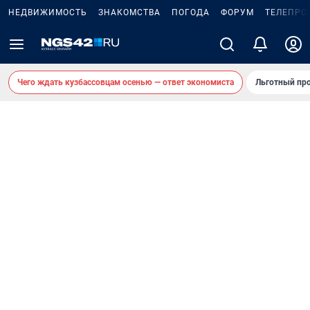
НЕДВИЖИМОСТЬ
ЗНАКОМСТВА
ПОГОДА
ФОРУМ
ТЕЛЕПРО
Чего ждать кузбассовцам осенью — ответ экономиста
Льготный про