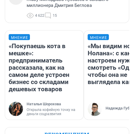
миллионера Дмитрия Беглова
4 622
15
МНЕНИЕ
МНЕНИЕ
«Покупаешь кота в
«Мы видим нов
мешке»:
Нолана»: с как
предприниматель
настроем нужн
рассказала, как на
смотреть «Оди
самом деле устроен
чтобы она не
бизнес со складами
выглядела как
дешевых товаров
Наталья Шорохова
Надежда Губар
Открыла кофейную точку на
деньги соцразвития