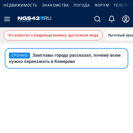
НЕДВИЖИМОСТЬ
ЗНАКОМСТВА
ПОГОДА
ФОРУМ
ТЕЛЕПРО
Что известно о владельце бизнеса, где погибли люди
Льготный прое
Замглавы города рассказал, почему всем
СРОЧНО
нужно переезжать в Кемерово