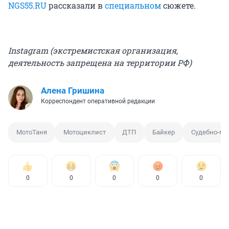
NGS55.RU
рассказали в
специальном
сюжете.
Instagram (экстремистская организация,
деятельность запрещена на территории РФ)
Алена Гришина
Корреспондент оперативной редакции
МотоТаня
Мотоциклист
ДТП
Байкер
Судебно-ме
0
0
0
0
0