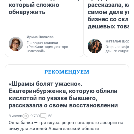
который сложно
рассказала, как
обнаружить
самом деле ус
бизнес со скл
дешевых това
Ирина Волкова
Наталья Шорох
Главврач клиники
«Реабилитация доктора
Открыла кофейн
Волковой»
деньги соцразв
РЕКОМЕНДУЕМ
«Шрамы болят ужасно».
Екатеринбурженка, которую облили
кислотой по указке бывшего,
рассказала о своем восстановлении
8 часов
9 739
58
Одна банка — три вкуса: рецепт овощного ассорти на
зиму для жителей Архангельской области