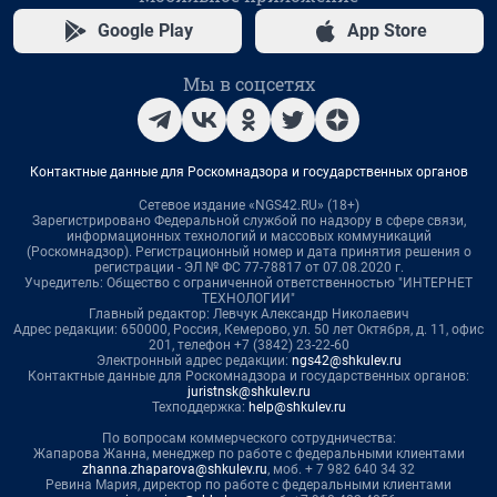
Google Play
App Store
Мы в соцсетях
Контактные данные для Роскомнадзора и государственных органов
Сетевое издание «NGS42.RU» (18+)
Зарегистрировано Федеральной службой по надзору в сфере связи,
информационных технологий и массовых коммуникаций
(Роскомнадзор). Регистрационный номер и дата принятия решения о
регистрации - ЭЛ № ФС 77-78817 от 07.08.2020 г.
Учредитель: Общество с ограниченной ответственностью "ИНТЕРНЕТ
ТЕХНОЛОГИИ"
Главный редактор: Левчук Александр Николаевич
Адрес редакции: 650000, Россия, Кемерово, ул. 50 лет Октября, д. 11, офис
201, телефон +7 (3842) 23-22-60
Электронный адрес редакции:
ngs42@shkulev.ru
Контактные данные для Роскомнадзора и государственных органов:
juristnsk@shkulev.ru
Техподдержка:
help@shkulev.ru
По вопросам коммерческого сотрудничества:
Жапарова Жанна, менеджер по работе с федеральными клиентами
zhanna.zhaparova@shkulev.ru
, моб. + 7 982 640 34 32
Ревина Мария, директор по работе с федеральными клиентами