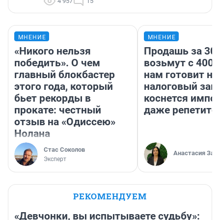
4 957
15
МНЕНИЕ
МНЕНИЕ
«Никого нельзя
Продашь за 300
победить». О чем
возьмут с 4000
главный блокбастер
нам готовит н
этого года, который
налоговый зако
бьет рекорды в
коснется импор
прокате: честный
даже репетито
отзыв на «Одиссею»
Нолана
Стас Соколов
Анастасия Зав
Эксперт
РЕКОМЕНДУЕМ
«Девчонки, вы испытываете судьбу»: