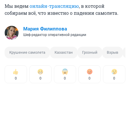
Мы ведем
онлайн-трансляцию
, в которой
собираем всё, что известно о падении самолета.
Мария Филиппова
Шеф-редактор оперативной редакции
Крушение самолета
Казахстан
Грозный
Взрыв
А
0
0
0
0
0