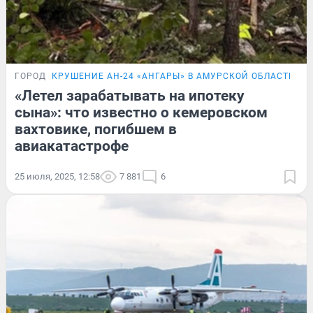
ГОРОД
КРУШЕНИЕ АН-24 «АНГАРЫ» В АМУРСКОЙ ОБЛАСТИ
Э
«Летел зарабатывать на ипотеку
сына»: что известно о кемеровском
вахтовике, погибшем в
авиакатастрофе
25 июля, 2025, 12:58
7 881
6