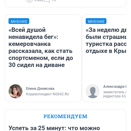
МНЕНИЕ
МНЕНИЕ
«Всей душой
«За неделю две
ненавидела бег»:
были страшные
кемеровчанка
туристка расск
рассказала, как стать
отдыхе в Крым
спортсменом, если до
30 сидел на диване
Александра Ис
Елена Денисова
заместитель гл
Корреспондент NGS42.RU
редактора 63.RU
РЕКОМЕНДУЕМ
Успеть за 25 минут: что можно